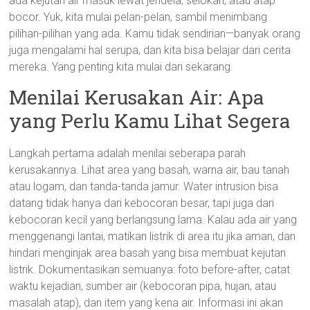
ada kejutan air masuk lewat jendela, selokan, atau atap
bocor. Yuk, kita mulai pelan-pelan, sambil menimbang
pilihan-pilihan yang ada. Kamu tidak sendirian—banyak orang
juga mengalami hal serupa, dan kita bisa belajar dari cerita
mereka. Yang penting kita mulai dari sekarang.
Menilai Kerusakan Air: Apa
yang Perlu Kamu Lihat Segera
Langkah pertama adalah menilai seberapa parah
kerusakannya. Lihat area yang basah, warna air, bau tanah
atau logam, dan tanda-tanda jamur. Water intrusion bisa
datang tidak hanya dari kebocoran besar, tapi juga dari
kebocoran kecil yang berlangsung lama. Kalau ada air yang
menggenangi lantai, matikan listrik di area itu jika aman, dan
hindari menginjak area basah yang bisa membuat kejutan
listrik. Dokumentasikan semuanya: foto before-after, catat
waktu kejadian, sumber air (kebocoran pipa, hujan, atau
masalah atap), dan item yang kena air. Informasi ini akan