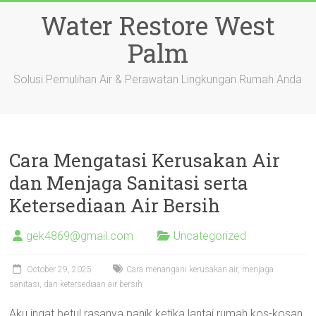
Skip
Water Restore West
to
content
Palm
Solusi Pemulihan Air & Perawatan Lingkungan Rumah Anda
Cara Mengatasi Kerusakan Air
dan Menjaga Sanitasi serta
Ketersediaan Air Bersih
gek4869@gmail.com
Uncategorized
October 29, 2025
Cara menangani kerusakan air, menjaga
sanitasi, dan ketersediaan air bersih
Aku ingat betul rasanya panik ketika lantai rumah kos-kosan