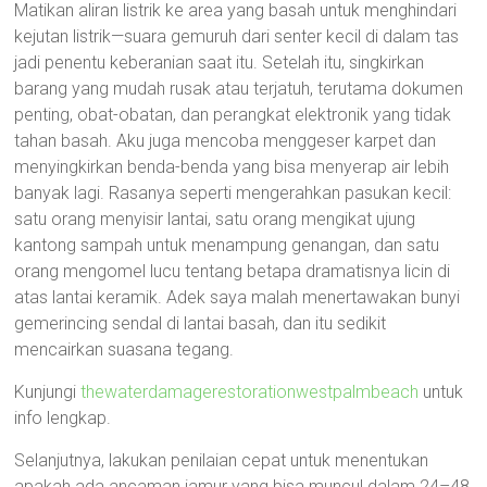
Matikan aliran listrik ke area yang basah untuk menghindari
kejutan listrik—suara gemuruh dari senter kecil di dalam tas
jadi penentu keberanian saat itu. Setelah itu, singkirkan
barang yang mudah rusak atau terjatuh, terutama dokumen
penting, obat-obatan, dan perangkat elektronik yang tidak
tahan basah. Aku juga mencoba menggeser karpet dan
menyingkirkan benda-benda yang bisa menyerap air lebih
banyak lagi. Rasanya seperti mengerahkan pasukan kecil:
satu orang menyisir lantai, satu orang mengikat ujung
kantong sampah untuk menampung genangan, dan satu
orang mengomel lucu tentang betapa dramatisnya licin di
atas lantai keramik. Adek saya malah menertawakan bunyi
gemerincing sendal di lantai basah, dan itu sedikit
mencairkan suasana tegang.
Kunjungi
thewaterdamagerestorationwestpalmbeach
untuk
info lengkap.
Selanjutnya, lakukan penilaian cepat untuk menentukan
apakah ada ancaman jamur yang bisa muncul dalam 24–48