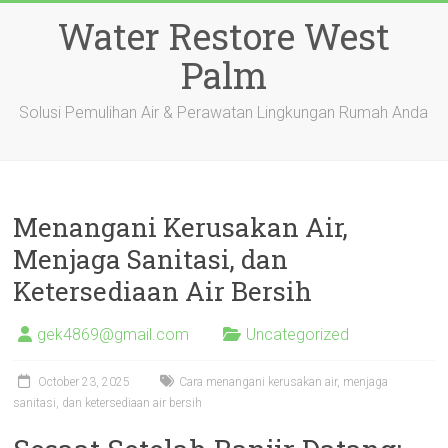
Skip
Water Restore West
to
content
Palm
Solusi Pemulihan Air & Perawatan Lingkungan Rumah Anda
Menangani Kerusakan Air,
Menjaga Sanitasi, dan
Ketersediaan Air Bersih
gek4869@gmail.com
Uncategorized
October 23, 2025
Cara menangani kerusakan air, menjaga
sanitasi, dan ketersediaan air bersih