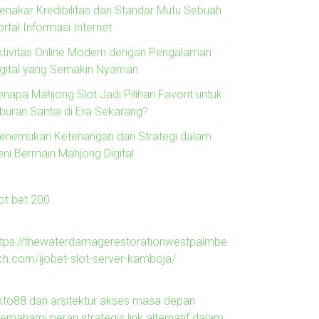
enakar Kredibilitas dan Standar Mutu Sebuah
rtal Informasi Internet
ktivitas Online Modern dengan Pengalaman
igital yang Semakin Nyaman
enapa Mahjong Slot Jadi Pilihan Favorit untuk
iburan Santai di Era Sekarang?
enemukan Ketenangan dan Strategi dalam
eni Bermain Mahjong Digital
lot bet 200
ttps://thewaterdamagerestorationwestpalmbe
ch.com/ijobet-slot-server-kamboja/
kto88 dan arsitektur akses masa depan
emahami peran strategis link alternatif dalam