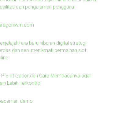
tabilitas dan pengalaman pengguna
aragoniwm.com
njelajahi era baru hiburan digital strategi
erdas dan seni menikmati permainan slot
line
TP Slot Gacor dan Cara Membacanya agar
ain Lebih Terkontrol
paceman demo