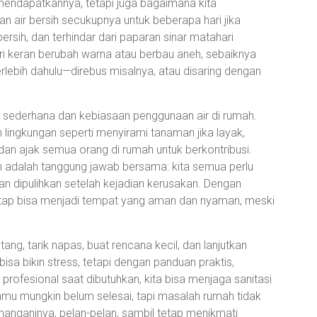
a mendapatkannya, tetapi juga bagaimana kita
ir bersih secukupnya untuk beberapa hari jika
rsih, dan terhindar dari paparan sinar matahari
dari keran berubah warna atau berbau aneh, sebaiknya
rlebih dahulu—direbus misalnya, atau disaring dengan
asi sederhana dan kebiasaan penggunaan air di rumah.
lingkungan seperti menyirami tanaman jika layak,
 dan ajak semua orang di rumah untuk berkontribusi.
ih adalah tanggung jawab bersama: kita semua perlu
n dipulihkan setelah kejadian kerusakan. Dengan
etap bisa menjadi tempat yang aman dan nyaman, meski
ang, tarik napas, buat rencana kecil, dan lanjutkan
sa bikin stress, tetapi dengan panduan praktis,
 profesional saat dibutuhkan, kita bisa menjaga sanitasi
 kamu mungkin belum selesai, tapi masalah rumah tidak
menanganinya, pelan-pelan, sambil tetap menikmati