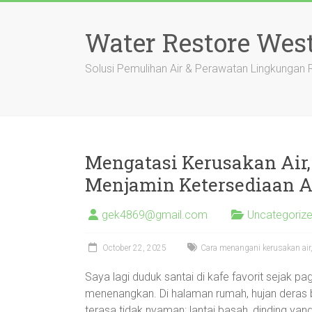
Skip
to
Water Restore Wes
content
Solusi Pemulihan Air & Perawatan Lingkungan
Mengatasi Kerusakan Air,
Menjamin Ketersediaan Ai
gek4869@gmail.com
Uncategoriz
October 22, 2025
Cara menangani kerusakan air,
Saya lagi duduk santai di kafe favorit sejak 
menenangkan. Di halaman rumah, hujan deras 
terasa tidak nyaman: lantai basah, dinding ya