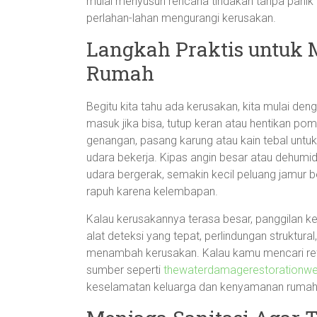
mulai menyusun rencana tindakan tanpa panik
perlahan-lahan mengurangi kerusakan.
Langkah Praktis untuk 
Rumah
Begitu kita tahu ada kerusakan, kita mulai deng
masuk jika bisa, tutup keran atau hentikan po
genangan, pasang karung atau kain tebal untuk 
udara bekerja. Kipas angin besar atau dehumi
udara bergerak, semakin kecil peluang jamur 
rapuh karena kelembapan.
Kalau kerusakannya terasa besar, panggilan ke
alat deteksi yang tepat, perlindungan struktu
menambah kerusakan. Kalau kamu mencari refer
sumber seperti
thewaterdamagerestorationw
keselamatan keluarga dan kenyamanan rumah,