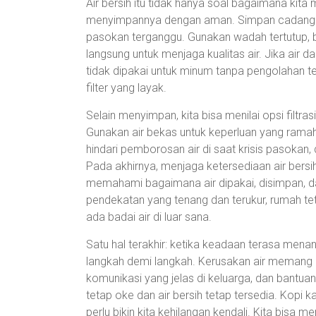
Air bersih itu tidak hanya soal bagaimana kit
menyimpannya dengan aman. Simpan cadangan a
pasokan terganggu. Gunakan wadah tertutup, be
langsung untuk menjaga kualitas air. Jika air 
tidak dipakai untuk minum tanpa pengolahan te
filter yang layak.
Selain menyimpan, kita bisa menilai opsi filtr
Gunakan air bekas untuk keperluan yang ramah 
hindari pemborosan air di saat krisis pasokan,
Pada akhirnya, menjaga ketersediaan air bers
memahami bagaimana air dipakai, disimpan, da
pendekatan yang tenang dan terukur, rumah t
ada badai air di luar sana.
Satu hal terakhir: ketika keadaan terasa menant
langkah demi langkah. Kerusakan air memang bi
komunikasi yang jelas di keluarga, dan bantuan
tetap oke dan air bersih tetap tersedia. Kopi
perlu bikin kita kehilangan kendali. Kita bisa 