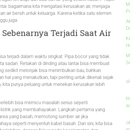
M
ntai: bagaimana kita mengatasi kerusakan air, menjaga
Po
an air bersih untuk keluarga. Karena ketika satu elemen
nggu juga.
A
D
 Sebenarnya Terjadi Saat Air
K
H
M
isa terjadi dalam waktu singkat. Pipa bocor yang tidak
S
ta sadari. Retakan di dinding atau lantai bisa membuat
g sedikit melonjak bisa menimbulkan bau, bahkan
kan hal yang menakutkan, tapi penting untuk dikenali sejak
s
ah, kita punya peluang untuk menekan kerusakan lebih
h
erlebih bisa memicu masalah serius seperti
a
o listrik yang membahayakan. Langkah pertama yang
area yang basah, memotong sumber air jika
o
ya seperti menyentuh kabel basah. Dari sini, kita bisa
m