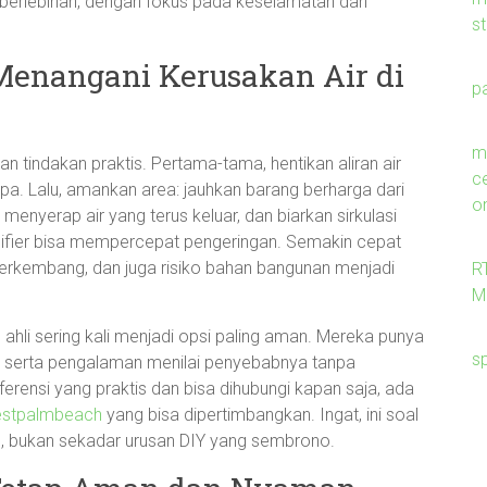
 berlebihan, dengan fokus pada keselamatan dan
s
Menangani Kerusakan Air di
p
me
an tindakan praktis. Pertama-tama, hentikan aliran air
c
mpa. Lalu, amankan area: jauhkan barang berharga dari
on
menyerap air yang terus keluar, dan biarkan sirkulasi
difier bisa mempercepat pengeringan. Semakin cepat
berkembang, dan juga risiko bahan bangunan menjadi
R
M
 ahli sering kali menjadi opsi paling aman. Mereka punya
s
ral, serta pengalaman menilai penyebabnya tanpa
ensi yang praktis dan bisa dihubungi kapan saja, ada
estpalmbeach
yang bisa dipertimbangkan. Ingat, ini soal
 bukan sekadar urusan DIY yang sembrono.