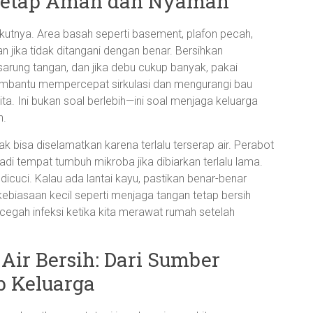
 Tetap Aman dan Nyaman
rikutnya. Area basah seperti basement, plafon pecah,
tan jika tidak ditangani dengan benar. Bersihkan
arung tangan, dan jika debu cukup banyak, pakai
membantu mempercepat sirkulasi dan mengurangi bau
 Ini bukan soal berlebih—ini soal menjaga keluarga
n.
 bisa diselamatkan karena terlalu terserap air. Perabot
di tempat tumbuh mikroba jika dibiarkan terlalu lama.
 dicuci. Kalau ada lantai kayu, pastikan benar-benar
biasaan kecil seperti menjaga tangan tetap bersih
egah infeksi ketika kita merawat rumah setelah
Air Bersih: Dari Sumber
 Keluarga