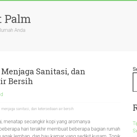
t Palm
 Rumah Anda
 Menjaga Sanitasi, dan
S
r Bersih
ed
 menjaga sanitasi, dan ketersediaan air bersih
pagi, menatap secangkir kopi yang aromanya
Ti
beberapa hari terakhir membuat beberapa bagian rumah
S
ng agak lembap, dan bau kamar yang sedikit kusam. Topik