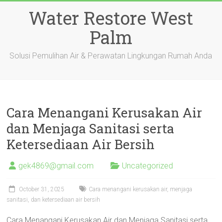
Skip
Water Restore West
to
content
Palm
Solusi Pemulihan Air & Perawatan Lingkungan Rumah Anda
Cara Menangani Kerusakan Air
dan Menjaga Sanitasi serta
Ketersediaan Air Bersih
gek4869@gmail.com
Uncategorized
October 31, 2025
Cara menangani kerusakan air, menjaga
sanitasi, dan ketersediaan air bersih
Cara Menangani Kerusakan Air dan Menjaga Sanitasi serta