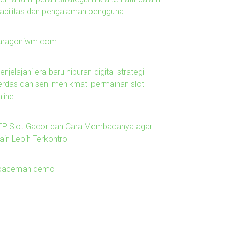
tabilitas dan pengalaman pengguna
aragoniwm.com
njelajahi era baru hiburan digital strategi
erdas dan seni menikmati permainan slot
line
TP Slot Gacor dan Cara Membacanya agar
ain Lebih Terkontrol
paceman demo