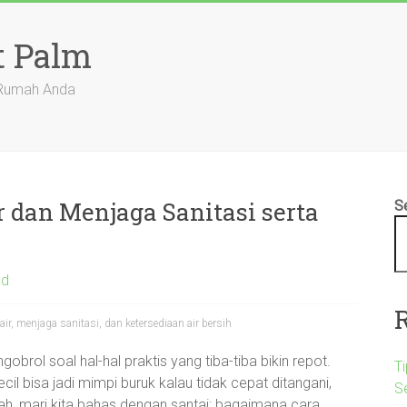
t Palm
 Rumah Anda
dan Menjaga Sanitasi serta
S
ed
r, menjaga sanitasi, dan ketersediaan air bersih
ngobrol soal hal-hal praktis yang tiba-tiba bikin repot.
Ti
il bisa jadi mimpi buruk kalau tidak cepat ditangani,
S
Nah, mari kita bahas dengan santai: bagaimana cara