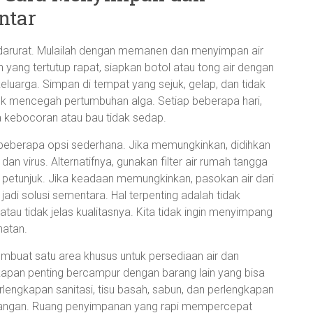
ntar
 darurat. Mulailah dengan memanen dan menyimpan air
yang tertutup rapat, siapkan botol atau tong air dengan
eluarga. Simpan di tempat yang sejuk, gelap, dan tidak
uk mencegah pertumbuhan alga. Setiap beberapa hari,
 kebocoran atau bau tidak sedap.
 beberapa opsi sederhana. Jika memungkinkan, didihkan
an virus. Alternatifnya, gunakan filter air rumah tangga
ai petunjuk. Jika keadaan memungkinkan, pasokan air dari
adi solusi sementara. Hal terpenting adalah tidak
u tidak jelas kualitasnya. Kita tidak ingin menyimpang
hatan.
mbuat satu area khusus untuk persediaan air dan
kapan penting bercampur dengan barang lain yang bisa
erlengkapan sanitasi, tisu basah, sabun, dan perlengkapan
cadangan. Ruang penyimpanan yang rapi mempercepat