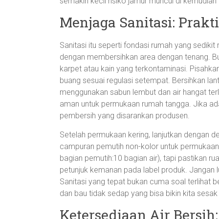
semakin kecil risiko jamur muncul di kemudian 
Menjaga Sanitasi: Prakt
Sanitasi itu seperti fondasi rumah yang sedikit r
dengan membersihkan area dengan tenang. Bua
karpet atau kain yang terkontaminasi. Pisahk
buang sesuai regulasi setempat. Bersihkan lant
menggunakan sabun lembut dan air hangat terleb
aman untuk permukaan rumah tangga. Jika ada 
pembersih yang disarankan produsen.
Setelah permukaan kering, lanjutkan dengan de
campuran pemutih non-kolor untuk permukaan 
bagian pemutih:10 bagian air), tapi pastikan r
petunjuk kemanan pada label produk. Jangan lu
Sanitasi yang tepat bukan cuma soal terlihat be
dan bau tidak sedap yang bisa bikin kita sesa
Ketersediaan Air Bersi