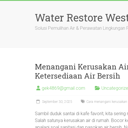
Skip
to
Water Restore Wes
content
Solusi Pemulihan Air & Perawatan Lingkungan
Menangani Kerusakan Air 
Ketersediaan Air Bersih
gek4869@gmail.com
Uncategoriz
September 30, 2025
Cara menangani kerusakan ai
Sambil duduk santai di kafe favorit, kita sering 
Salah satunya kerusakan air di rumah. Bocor kec
apalagi soal sanitasi dan pasokan air bersih. 