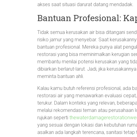
akses saat situasi darurat datang mendadak.
Bantuan Profesional: K
Tidak semua kerusakan air bisa ditangani sendir
risiko jamur yang menyebar. Saat kerusakannya
bantuan profesional. Mereka punya alat penguku
restorasi yang bisa meminimalkan kerugian se
membantu menilai potensi kerusakan yang tida
dibiarkan berlarut-larut. Jadi, jika kerusakannya
meminta bantuan ahli.
Kalau kamu butuh referensi profesional, ada b
restorasi air yang menawarkan evaluasi cepat,
terukur. Dalam konteks yang relevan, beberap
melalui rekomendasi teman atau perusahaan lok
rujukan seperti
thewaterdamagerestorationwe
yang sesuai dengan lokasi dan kebutuhan rumah
asalkan ada langkah terencana, sanitasi tetap t