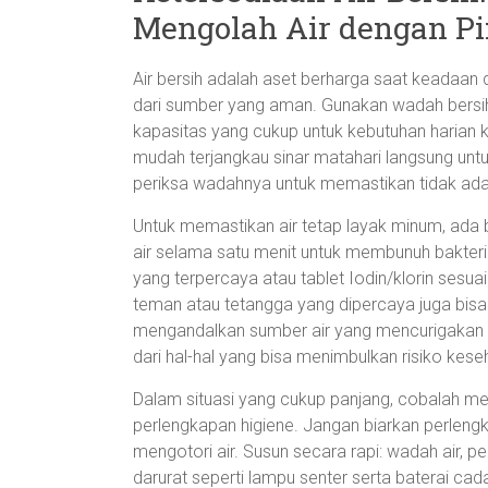
Mengolah Air dengan Pi
Air bersih adalah aset berharga saat keadaan
dari sumber yang aman. Gunakan wadah bersih 
kapasitas yang cukup untuk kebutuhan harian k
mudah terjangkau sinar matahari langsung unt
periksa wadahnya untuk memastikan tidak ada
Untuk memastikan air tetap layak minum, ada
air selama satu menit untuk membunuh bakteri d
yang terpercaya atau tablet Iodin/klorin sesu
teman atau tetangga yang dipercaya juga bisa j
mengandalkan sumber air yang mencurigakan ata
dari hal-hal yang bisa menimbulkan risiko kese
Dalam situasi yang cukup panjang, cobalah me
perlengkapan higiene. Jangan biarkan perleng
mengotori air. Susun secara rapi: wadah air, p
darurat seperti lampu senter serta baterai 