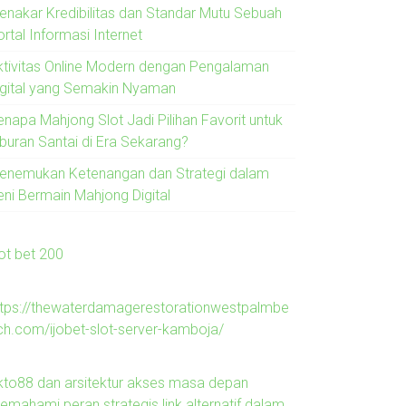
enakar Kredibilitas dan Standar Mutu Sebuah
rtal Informasi Internet
ktivitas Online Modern dengan Pengalaman
igital yang Semakin Nyaman
enapa Mahjong Slot Jadi Pilihan Favorit untuk
iburan Santai di Era Sekarang?
enemukan Ketenangan dan Strategi dalam
eni Bermain Mahjong Digital
lot bet 200
ttps://thewaterdamagerestorationwestpalmbe
ch.com/ijobet-slot-server-kamboja/
kto88 dan arsitektur akses masa depan
emahami peran strategis link alternatif dalam