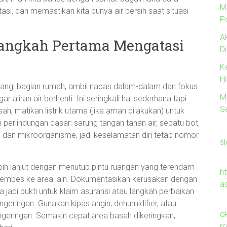
M
si, dan memastikan kita punya air bersih saat situasi
Po
A
Langkah Pertama Mengatasi
D
K
H
nangi bagian rumah, ambil napas dalam-dalam dan fokus
M
 aliran air berhenti. Ini seringkali hal sederhana tapi
S
asah, matikan listrik utama (jika aman dilakukan) untuk
ai perlindungan dasar: sarung tangan tahan air, sepatu bot,
dan mikroorganisme, jadi keselamatan diri tetap nomor
s
bih lanjut dengan menutup pintu ruangan yang terendam
h
merembes ke area lain. Dokumentasikan kerusakan dengan
a
sa jadi bukti untuk klaim asuransi atau langkah perbaikan
engeringan. Gunakan kipas angin, dehumidifier, atau
o
eringan. Semakin cepat area basah dikeringkan,
m