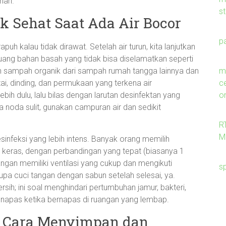
hari.
s
ik Sehat Saat Ada Air Bocor
p
apuh kalau tidak dirawat. Setelah air turun, kita lanjutkan
ng bahan basah yang tidak bisa diselamatkan seperti
me
an sampah organik dari sampah rumah tangga lainnya dan
c
ai, dinding, dan permukaan yang terkena air
on
ih dulu, lalu bilas dengan larutan desinfektan yang
noda sulit, gunakan campuran air dan sedikit
R
M
sinfeksi yang lebih intens. Banyak orang memilih
keras, dengan perbandingan yang tepat (biasanya 1
uangan memiliki ventilasi yang cukup dan mengikuti
s
pa cuci tangan dengan sabun setelah selesai, ya.
rsih; ini soal menghindari pertumbuhan jamur, bakteri,
k napas ketika bernapas di ruangan yang lembap.
h: Cara Menyimpan dan