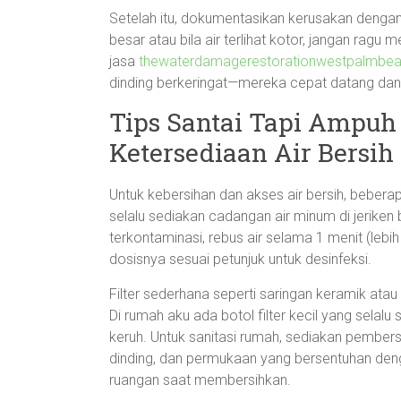
Setelah itu, dokumentasikan kerusakan dengan 
besar atau bila air terlihat kotor, jangan ragu
jasa
thewaterdamagerestorationwestpalmbe
dinding berkeringat—mereka cepat datang dan b
Tips Santai Tapi Ampuh
Ketersediaan Air Bersih
Untuk kebersihan dan akses air bersih, bebe
selalu sediakan cadangan air minum di jeriken 
terkontaminasi, rebus air selama 1 menit (lebih
dosisnya sesuai petunjuk untuk desinfeksi.
Filter sederhana seperti saringan keramik atau 
Di rumah aku ada botol filter kecil yang selal
keruh. Untuk sanitasi rumah, sediakan pembersi
dinding, dan permukaan yang bersentuhan dengan
ruangan saat membersihkan.