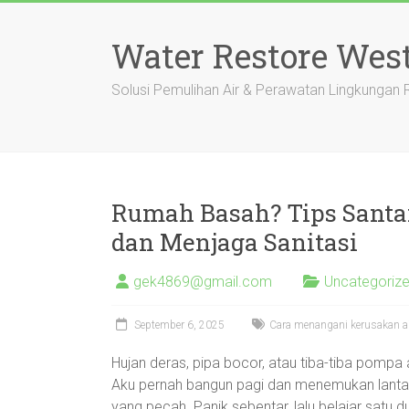
Skip
to
Water Restore Wes
content
Solusi Pemulihan Air & Perawatan Lingkungan
Rumah Basah? Tips Santa
dan Menjaga Sanitasi
gek4869@gmail.com
Uncategoriz
September 6, 2025
Cara menangani kerusakan air
Hujan deras, pipa bocor, atau tiba-tiba pompa
Aku pernah bangun pagi dan menemukan lantai
yang pecah. Panik sebentar, lalu belajar satu 