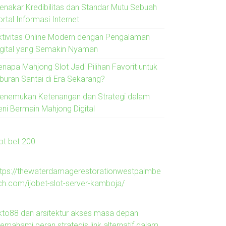
enakar Kredibilitas dan Standar Mutu Sebuah
rtal Informasi Internet
ktivitas Online Modern dengan Pengalaman
igital yang Semakin Nyaman
enapa Mahjong Slot Jadi Pilihan Favorit untuk
iburan Santai di Era Sekarang?
enemukan Ketenangan dan Strategi dalam
eni Bermain Mahjong Digital
lot bet 200
ttps://thewaterdamagerestorationwestpalmbe
ch.com/ijobet-slot-server-kamboja/
kto88 dan arsitektur akses masa depan
emahami peran strategis link alternatif dalam