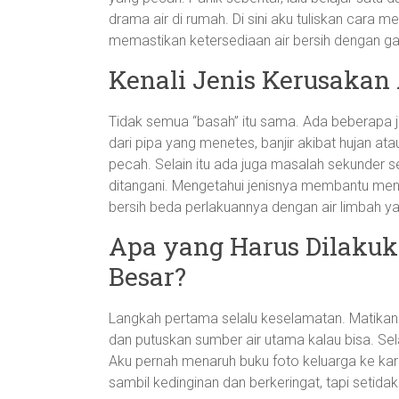
drama air di rumah. Di sini aku tuliskan cara 
memastikan ketersediaan air bersih dengan gay
Kenali Jenis Kerusakan 
Tidak semua “basah” itu sama. Ada beberapa je
dari pipa yang menetes, banjir akibat hujan at
pecah. Selain itu ada juga masalah sekunder se
ditangani. Mengetahui jenisnya membantu mene
bersih beda perlakuannya dengan air limbah y
Apa yang Harus Dilakuka
Besar?
Langkah pertama selalu keselamatan. Matikan s
dan putuskan sumber air utama kalau bisa. Se
Aku pernah menaruh buku foto keluarga ke ka
sambil kedinginan dan berkeringat, tapi setid