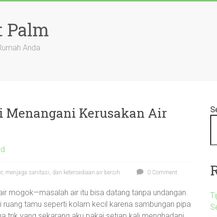
t Palm
 Rumah Anda
i Menangani Kerusakan Air
S
ed
, menjaga sanitasi, dan ketersediaan air bersih
0 Comment
 air mogok—masalah air itu bisa datang tanpa undangan.
Ti
 ruang tamu seperti kolam kecil karena sambungan pipa
S
dua trik yang sekarang aku pakai setiap kali menghadapi