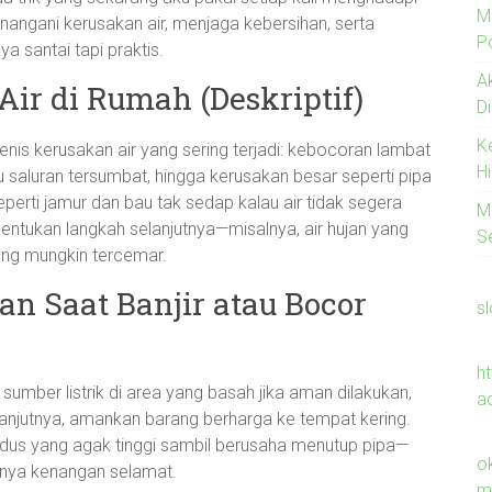
M
menangani kerusakan air, menjaga kebersihan, serta
Po
a santai tapi praktis.
A
Air di Rumah (Deskriptif)
D
K
nis kerusakan air yang sering terjadi: kebocoran lambat
H
au saluran tersumbat, hingga kerusakan besar seperti pipa
perti jamur dan bau tak sedap kalau air tidak segera
M
ntukan langkah selanjutnya—misalnya, air hujan yang
S
ang mungkin tercemar.
n Saat Banjir atau Bocor
s
h
umber listrik di area yang basah jika aman dilakukan,
a
lanjutnya, amankan barang berharga ke tempat kering.
rdus yang agak tinggi sambil berusaha menutup pipa—
o
aknya kenangan selamat.
m