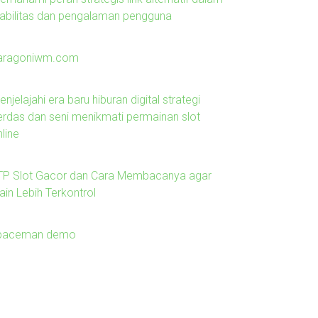
tabilitas dan pengalaman pengguna
aragoniwm.com
njelajahi era baru hiburan digital strategi
erdas dan seni menikmati permainan slot
line
TP Slot Gacor dan Cara Membacanya agar
ain Lebih Terkontrol
paceman demo