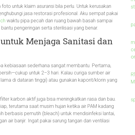
foto untuk klaim asuransi bila perlu. Untuk kerusakan
s
 menghubungi jasa restorasi profesional. Aku sempat pakai
ach
waktu pipa pecah dan ruang bawah basah sampai
p
antu pengeringan serta sterilisasi yang benar.
 untuk Menjaga Sanitasi dan
me
c
on
rapa kebiasaan sederhana sangat membantu. Pertama,
bersih—cukup untuk 2–3 hari. Kalau curiga sumber air
R
 lama di dataran tinggi) atau gunakan kaporit/klorin yang
M
filter karbon aktif juga bisa meningkatkan rasa dan bau.
s
u siap, terutama saat musim hujan ketika air PAM kadang
h berbasis pemutih (bleach) untuk mendisinfeksi lantai,
 air banjir. Ingat pakai sarung tangan dan ventilasi