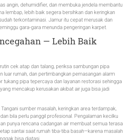
kipas angin, dehumidifier, dan membuka jendela membantu
a lembap, lebih baik segera bersihkan dan keringkan
sudah terkontaminasi. Jamur itu cepat merusak dan
 seminggu gara-gara menunda pengeringan karpet.
ncegahan — Lebih Baik
rutin cek atap dan talang, periksa sambungan pipa
ran luar rumah, dan pertimbangkan pemasangan alarm
 tukang pipa tepercaya dan layanan restorasi sehingga
 yang mencakup kerusakan akibat air juga bisa jadi
a. Tangani sumber masalah, keringkan area terdampak,
 dan bila perlu panggil profesional. Pengalaman kecilku
 dan punya rencana cadangan air membuat semua terasa
tetap santai saat rumah tiba-tiba basah—karena masalah
 nggak bisa diatasi.