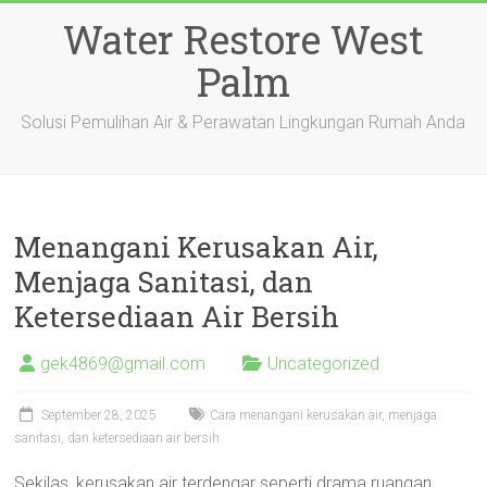
Skip
Water Restore West
to
content
Palm
Solusi Pemulihan Air & Perawatan Lingkungan Rumah Anda
Menangani Kerusakan Air,
Menjaga Sanitasi, dan
Ketersediaan Air Bersih
gek4869@gmail.com
Uncategorized
September 28, 2025
Cara menangani kerusakan air, menjaga
sanitasi, dan ketersediaan air bersih
Sekilas, kerusakan air terdengar seperti drama ruangan