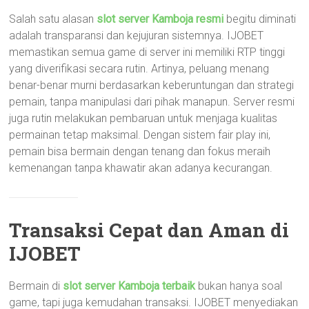
Salah satu alasan
slot server Kamboja resmi
begitu diminati
adalah transparansi dan kejujuran sistemnya. IJOBET
memastikan semua game di server ini memiliki RTP tinggi
yang diverifikasi secara rutin. Artinya, peluang menang
benar-benar murni berdasarkan keberuntungan dan strategi
pemain, tanpa manipulasi dari pihak manapun. Server resmi
juga rutin melakukan pembaruan untuk menjaga kualitas
permainan tetap maksimal. Dengan sistem fair play ini,
pemain bisa bermain dengan tenang dan fokus meraih
kemenangan tanpa khawatir akan adanya kecurangan.
Transaksi Cepat dan Aman di
IJOBET
Bermain di
slot server Kamboja terbaik
bukan hanya soal
game, tapi juga kemudahan transaksi. IJOBET menyediakan