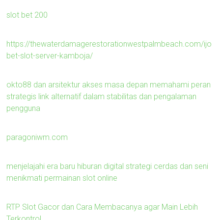
slot bet 200
https://thewaterdamagerestorationwestpalmbeach.com/ijo
bet-slot-server-kamboja/
okto88 dan arsitektur akses masa depan memahami peran
strategis link alternatif dalam stabilitas dan pengalaman
pengguna
paragoniwm.com
menjelajahi era baru hiburan digital strategi cerdas dan seni
menikmati permainan slot online
RTP Slot Gacor dan Cara Membacanya agar Main Lebih
Terkontrol