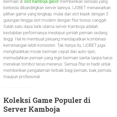
Bermain di
slot Kamboja gacor
memberikan sensasi yang
berbeda dibandingkan server lainnya. IJOBET menawarkan
pilihan game yang lengkap, mulai dari slot klasik dengan 3
gulungan hingga slot modern dengan fitur bonus canggih.
Salah satu daya tarik utama server Kamboja adalah
kestabilan performanya meskipun jumlah pemain sedang
tinggi. Hal ini membuat peluang mendapatkan kombinasi
kemenangan lebih konsisten. Tak hanya itu, IJOBET juga
menghadirkan mode bermain cepat dan auto-spin,
memudahkan pemain yang ingin bermain santai tanpa harus
menekan tombol terus-menerus. Semua fitur ini hadir untuk
memberikan pengalaman terbaik bagi pemain, baik pemula
maupun profesional.
Koleksi Game Populer di
Server Kamboja