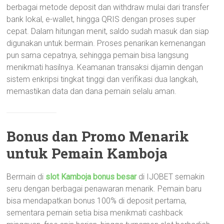
berbagai metode deposit dan withdraw mulai dari transfer
bank lokal, e-wallet, hingga QRIS dengan proses super
cepat. Dalam hitungan menit, saldo sudah masuk dan siap
digunakan untuk bermain. Proses penarikan kemenangan
pun sama cepatnya, sehingga pemain bisa langsung
menikmati hasilnya. Keamanan transaksi dijamin dengan
sistem enkripsi tingkat tinggi dan verifikasi dua langkah,
memastikan data dan dana pemain selalu aman.
Bonus dan Promo Menarik
untuk Pemain Kamboja
Bermain di
slot Kamboja bonus besar
di IJOBET semakin
seru dengan berbagai penawaran menarik. Pemain baru
bisa mendapatkan bonus 100% di deposit pertama,
sementara pemain setia bisa menikmati cashback