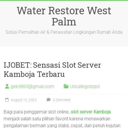
Skip
Water Restore West
to
content
Palm
Solusi Pemulihan Air & Perawatan Lingkungan Rumah Anda
IJOBET: Sensasi Slot Server
Kamboja Terbaru
gek4869@gmail.com
Uncategorized
August 12, 2025
0 Comment
Bagi para penggemar slot online,
slot server Kamboja
menjadi salah satu pilihan favorit karena menawarkan
pengalaman bermain yang stabil, cepat, dan penuh kejutan.