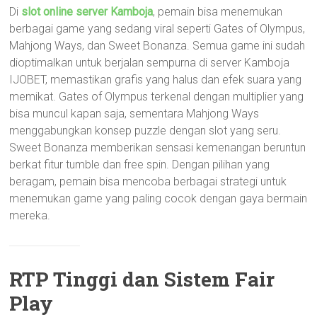
Di
slot online server Kamboja
, pemain bisa menemukan
berbagai game yang sedang viral seperti Gates of Olympus,
Mahjong Ways, dan Sweet Bonanza. Semua game ini sudah
dioptimalkan untuk berjalan sempurna di server Kamboja
IJOBET, memastikan grafis yang halus dan efek suara yang
memikat. Gates of Olympus terkenal dengan multiplier yang
bisa muncul kapan saja, sementara Mahjong Ways
menggabungkan konsep puzzle dengan slot yang seru.
Sweet Bonanza memberikan sensasi kemenangan beruntun
berkat fitur tumble dan free spin. Dengan pilihan yang
beragam, pemain bisa mencoba berbagai strategi untuk
menemukan game yang paling cocok dengan gaya bermain
mereka.
RTP Tinggi dan Sistem Fair
Play