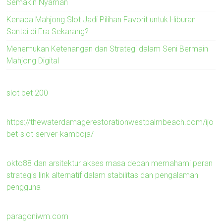
Semakin Nyaman
Kenapa Mahjong Slot Jadi Pilihan Favorit untuk Hiburan
Santai di Era Sekarang?
Menemukan Ketenangan dan Strategi dalam Seni Bermain
Mahjong Digital
slot bet 200
https://thewaterdamagerestorationwestpalmbeach.com/ijo
bet-slot-server-kamboja/
okto88 dan arsitektur akses masa depan memahami peran
strategis link alternatif dalam stabilitas dan pengalaman
pengguna
paragoniwm.com