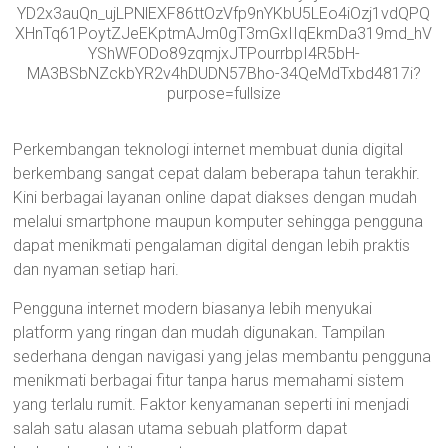
Perkembangan teknologi internet membuat dunia digital
berkembang sangat cepat dalam beberapa tahun terakhir.
Kini berbagai layanan online dapat diakses dengan mudah
melalui smartphone maupun komputer sehingga pengguna
dapat menikmati pengalaman digital dengan lebih praktis
dan nyaman setiap hari.
Pengguna internet modern biasanya lebih menyukai
platform yang ringan dan mudah digunakan. Tampilan
sederhana dengan navigasi yang jelas membantu pengguna
menikmati berbagai fitur tanpa harus memahami sistem
yang terlalu rumit. Faktor kenyamanan seperti ini menjadi
salah satu alasan utama sebuah platform dapat