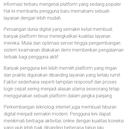
informasi terbaru mengenai platform yang sedang populer.
Hal ini membantu pengguna baru memahami sebuah
layanan dengan lebih mudah.
Persaingan dunia digital yang semakin ketat membuat
banyak platform terus meningkatkan kualitas layanan
mereka. Mulai dari optimasi server hingga pengembangan
sistem keamanan dilakukan demi memberikan pengalaman
terbaik bagi pengguna aktif.
Banyak pengguna kini lebih memilih platform yang ringan
dan praktis digunakan dibanding layanan yang terlalu rumit.
Faktor sederhana seperti tampilan responsif dan proses
login cepat sering menjadi alasan utama seseorang tetap
menggunakan sebuah platform dalam jangka panjang.
Perkembangan teknologi internet juga membuat hiburan
digital menjadi semakin modern. Pengguna kini dapat
menikmati berbagai aktivitas online dengan kualitas koneksi
yang jauh lebih baik dibanding beberapa tahun lalu.