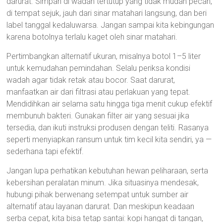
darurat. Simpan di wadah tertutup yang tidak mudah pecah,
di tempat sejuk, jauh dari sinar matahari langsung, dan beri
label tanggal kedaluwarsa. Jangan sampai kita kebingungan
karena botolnya terlalu kaget oleh sinar matahari.
Pertimbangkan alternatif ukuran, misalnya botol 1–5 liter
untuk kemudahan pemindahan. Selalu periksa kondisi
wadah agar tidak retak atau bocor. Saat darurat,
manfaatkan air dari filtrasi atau perlakuan yang tepat.
Mendidihkan air selama satu hingga tiga menit cukup efektif
membunuh bakteri. Gunakan filter air yang sesuai jika
tersedia, dan ikuti instruksi produsen dengan teliti. Rasanya
seperti menyiapkan ransum untuk tim kecil kita sendiri, ya —
sederhana tapi efektif.
Jangan lupa perhatikan kebutuhan hewan peliharaan, serta
kebersihan peralatan minum. Jika situasinya mendesak,
hubungi pihak berwenang setempat untuk sumber air
alternatif atau layanan darurat. Dan meskipun keadaan
serba cepat, kita bisa tetap santai: kopi hangat di tangan,