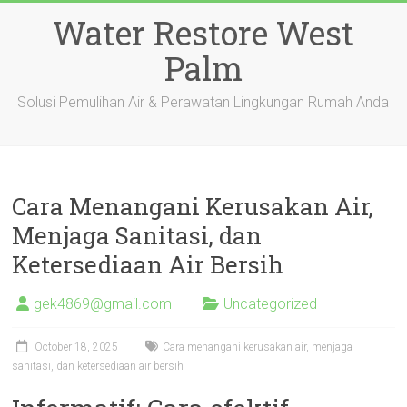
Skip
Water Restore West
to
content
Palm
Solusi Pemulihan Air & Perawatan Lingkungan Rumah Anda
Cara Menangani Kerusakan Air,
Menjaga Sanitasi, dan
Ketersediaan Air Bersih
gek4869@gmail.com
Uncategorized
October 18, 2025
Cara menangani kerusakan air, menjaga
sanitasi, dan ketersediaan air bersih