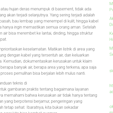
M
r atau hujan deras menumpuk di basement, tidak ada
Po
g akan terjadi selanjutnya. Yang sering terjadi adalah
A
g basah, bau lembap yang menempel di kulit, hingga kabel
D
ta hanya ingin memastikan semua orang aman. Setelah
n air bisa merembet ke lantai, dinding, hingga struktur
K
pat.
H
M
rioritaskan keselamatan. Matikan listrik di area yang
S
ung dengan kabel yang tersentuh air, dan keluarkan
ya. Kemudian, dokumentasikan kerusakan untuk klaim
 berapa banyak air, berapa area yang terkena, apa saja
s
proses pemulihan bisa berjalan lebih mulus nanti.
nduan teknis di
h
ntuk gambaran praktis tentang bagaimana layanan
a
aya memahami bahwa kerusakan air tidak hanya tentang
ian yang berpotensi berjamur, pengeringan yang
o
h tetap sehat. Ibaratnya, kita bukan sekadar
m