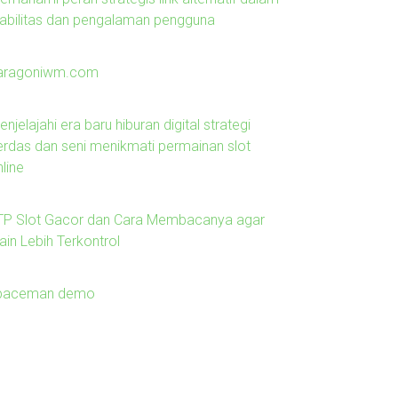
tabilitas dan pengalaman pengguna
aragoniwm.com
njelajahi era baru hiburan digital strategi
erdas dan seni menikmati permainan slot
line
TP Slot Gacor dan Cara Membacanya agar
ain Lebih Terkontrol
paceman demo