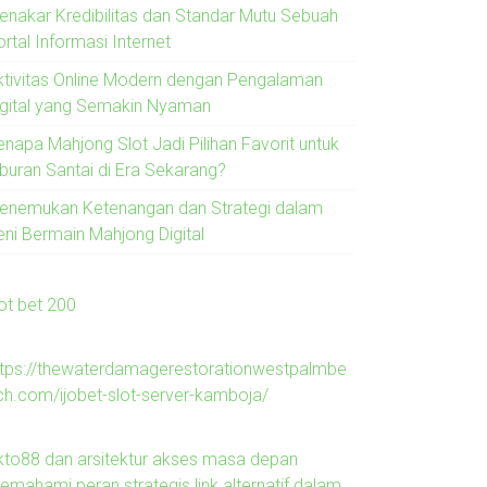
enakar Kredibilitas dan Standar Mutu Sebuah
rtal Informasi Internet
ktivitas Online Modern dengan Pengalaman
igital yang Semakin Nyaman
enapa Mahjong Slot Jadi Pilihan Favorit untuk
iburan Santai di Era Sekarang?
enemukan Ketenangan dan Strategi dalam
eni Bermain Mahjong Digital
lot bet 200
ttps://thewaterdamagerestorationwestpalmbe
ch.com/ijobet-slot-server-kamboja/
kto88 dan arsitektur akses masa depan
emahami peran strategis link alternatif dalam