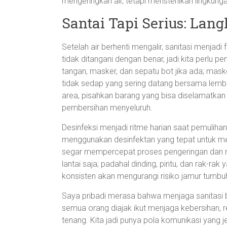
mengeringkan air, tetapi mensterilkan lingkung
Santai Tapi Serius: Lan
Setelah air berhenti mengalir, sanitasi menjad
tidak ditangani dengan benar, jadi kita perlu pe
tangan, masker, dan sepatu bot jika ada; mas
tidak sedap yang sering datang bersama lemb
area, pisahkan barang yang bisa diselamatkan d
pembersihan menyeluruh.
Desinfeksi menjadi ritme harian saat pemuliha
menggunakan desinfektan yang tepat untuk men
segar mempercepat proses pengeringan dan me
lantai saja; padahal dinding, pintu, dan rak-rak
konsisten akan mengurangi risiko jamur tumbuh 
Saya pribadi merasa bahwa menjaga sanitasi b
semua orang diajak ikut menjaga kebersihan, re
tenang. Kita jadi punya pola komunikasi yang