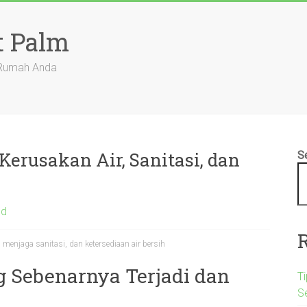
t Palm
 Rumah Anda
Kerusakan Air, Sanitasi, dan
S
ed
 menjaga sanitasi, dan ketersediaan air bersih
g Sebenarnya Terjadi dan
Ti
S