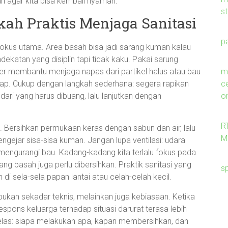
an agar kita bisa kembali nyaman.
s
gkah Praktis Menjaga Sanitasi
p
i fokus utama. Area basah bisa jadi sarang kuman kalau
ndekatan yang disiplin tapi tidak kaku. Pakai sarung
me
ker membantu menjaga napas dari partikel halus atau bau
c
ap. Cukup dengan langkah sederhana: segera rapikan
on
ari yang harus dibuang, lalu lanjutkan dengan
R
n. Bersihkan permukaan keras dengan sabun dan air, lalu
M
gejar sisa-sisa kuman. Jangan lupa ventilasi: udara
ngurangi bau. Kadang-kadang kita terlalu fokus pada
 yang basah juga perlu dibersihkan. Praktik sanitasi yang
s
di sela-sela papan lantai atau celah-celah kecil.
ukan sekadar teknis, melainkan juga kebiasaan. Ketika
spons keluarga terhadap situasi darurat terasa lebih
 jelas: siapa melakukan apa, kapan membersihkan, dan