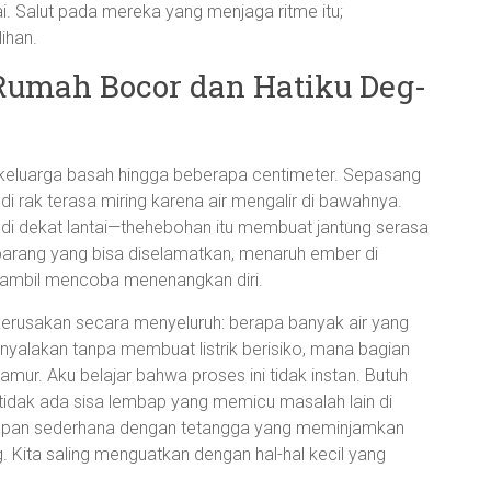
 Salut pada mereka yang menjaga ritme itu;
ihan.
 Rumah Bocor dan Hatiku Deg-
 keluarga basah hingga beberapa centimeter. Sepasang
 rak terasa miring karena air mengalir di bawahnya.
da di dekat lantai—thehebohan itu membuat jantung serasa
rang yang bisa diselamatkan, menaruh ember di
sambil mencoba menenangkan diri.
kerusakan secara menyeluruh: berapa banyak air yang
inyalakan tanpa membuat listrik berisiko, mana bagian
mur. Aku belajar bahwa proses ini tidak instan. Butuh
tidak ada sisa lembap yang memicu masalah lain di
akapan sederhana dengan tetangga yang meminjamkan
 Kita saling menguatkan dengan hal-hal kecil yang