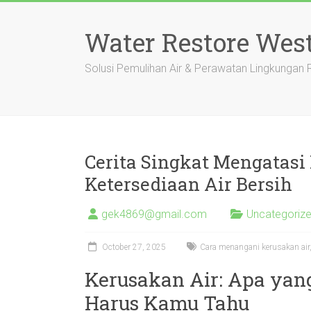
Skip
to
Water Restore Wes
content
Solusi Pemulihan Air & Perawatan Lingkungan
Cerita Singkat Mengatasi 
Ketersediaan Air Bersih
gek4869@gmail.com
Uncategoriz
October 27, 2025
Cara menangani kerusakan air,
Kerusakan Air: Apa yan
Harus Kamu Tahu