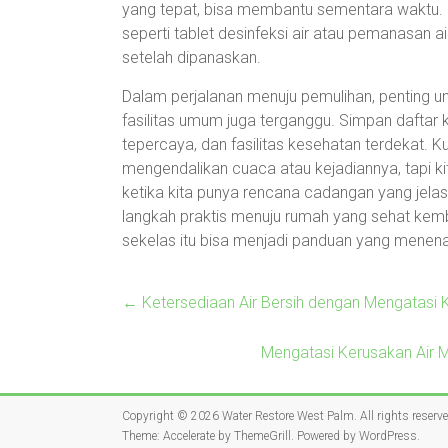
yang tepat, bisa membantu sementara waktu. U
seperti tablet desinfeksi air atau pemanasan a
setelah dipanaskan.
Dalam perjalanan menuju pemulihan, penting unt
fasilitas umum juga terganggu. Simpan daftar 
tepercaya, dan fasilitas kesehatan terdekat. K
mengendalikan cuaca atau kejadiannya, tapi k
ketika kita punya rencana cadangan yang jelas
langkah praktis menuju rumah yang sehat kembal
sekelas itu bisa menjadi panduan yang menena
←
Ketersediaan Air Bersih dengan Mengatasi K
Mengatasi Kerusakan Air M
Copyright © 2026
Water Restore West Palm
. All rights reserv
Theme:
Accelerate
by ThemeGrill. Powered by
WordPress
.