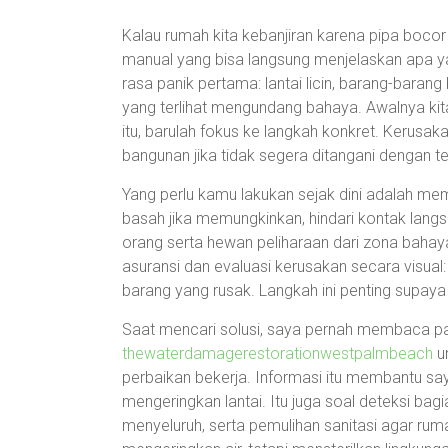
Kalau rumah kita kebanjiran karena pipa boco
manual yang bisa langsung menjelaskan apa yan
rasa panik pertama: lantai licin, barang-baran
yang terlihat mengundang bahaya. Awalnya ki
itu, barulah fokus ke langkah konkret. Kerusaka
bangunan jika tidak segera ditangani dengan te
Yang perlu kamu lakukan sejak dini adalah memp
basah jika memungkinkan, hindari kontak langs
orang serta hewan peliharaan dari zona baha
asuransi dan evaluasi kerusakan secara visual:
barang yang rusak. Langkah ini penting supaya 
Saat mencari solusi, saya pernah membaca pa
thewaterdamagerestorationwestpalmbeach
u
perbaikan bekerja. Informasi itu membantu s
mengeringkan lantai. Itu juga soal deteksi bag
menyeluruh, serta pemulihan sanitasi agar ruma