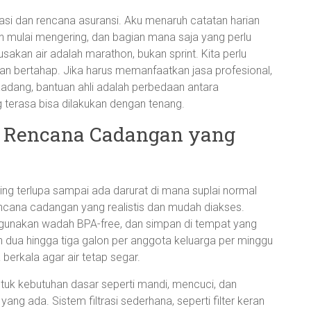
si dan rencana asuransi. Aku menaruh catatan harian
an mulai mengering, dan bagian mana saja yang perlu
rusakan air adalah marathon, bukan sprint. Kita perlu
han bertahap. Jika harus memanfaatkan jasa profesional,
adang, bantuan ahli adalah perbedaan antara
terasa bisa dilakukan dengan tenang.
h: Rencana Cadangan yang
ring terlupa sampai ada darurat di mana suplai normal
encana cadangan yang realistis dan mudah diakses.
gunakan wadah BPA-free, dan simpan di tempat yang
n dua hingga tiga galon per anggota keluarga per minggu
berkala agar air tetap segar.
untuk kebutuhan dasar seperti mandi, mencuci, dan
ng ada. Sistem filtrasi sederhana, seperti filter keran