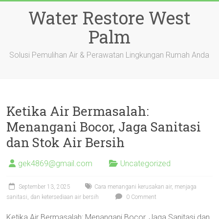
Skip
Water Restore West
to
content
Palm
Solusi Pemulihan Air & Perawatan Lingkungan Rumah Anda
Ketika Air Bermasalah:
Menangani Bocor, Jaga Sanitasi
dan Stok Air Bersih
gek4869@gmail.com
Uncategorized
September 13, 2025
Cara menangani kerusakan air, menjaga
sanitasi, dan ketersediaan air bersih
0 Comment
Ketika Air Bermasalah: Menangani Bocor, Jaga Sanitasi dan