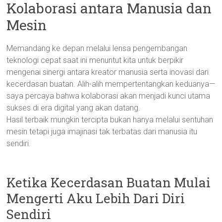
Kolaborasi antara Manusia dan
Mesin
Memandang ke depan melalui lensa pengembangan
teknologi cepat saat ini menuntut kita untuk berpikir
mengenai sinergi antara kreator manusia serta inovasi dari
kecerdasan buatan. Alih-alih mempertentangkan keduanya—
saya percaya bahwa kolaborasi akan menjadi kunci utama
sukses di era digital yang akan datang.
Hasil terbaik mungkin tercipta bukan hanya melalui sentuhan
mesin tetapi juga imajinasi tak terbatas dari manusia itu
sendiri.
Ketika Kecerdasan Buatan Mulai
Mengerti Aku Lebih Dari Diri
Sendiri