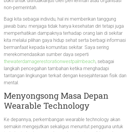
bukti untuk ditindaklanjuti oleh pemerintah atau organisasi
non-pemerintah.
Bagi kita sebagai individu, hal ini memberikan tanggung
jawab baru: menjaga tidak hanya kesehatan diri tetapi juga
memperhatikan dampaknya terhadap orang lain di sekitar
kita melalui pilihan gaya hidup sehat serta berbagi informasi
bermanfaat kepada komunitas sekitar. Saya sering
merekomendasikan sumber daya seperti
thewaterdamagerestorationwestpalmbeach
, sebagai
langkah pencegahan tambahan ketika menghadapi
tantangan lingkungan terkait dengan kesejahteraan fisik dan
mental.
Menyongsong Masa Depan
Wearable Technology
Ke depannya, perkembangan wearable technology akan
semakin mengejutkan sekaligus menuntut pengguna untuk