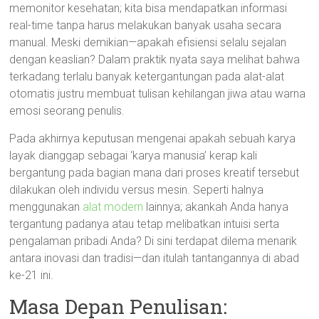
memonitor kesehatan; kita bisa mendapatkan informasi
real-time tanpa harus melakukan banyak usaha secara
manual. Meski demikian—apakah efisiensi selalu sejalan
dengan keaslian? Dalam praktik nyata saya melihat bahwa
terkadang terlalu banyak ketergantungan pada alat-alat
otomatis justru membuat tulisan kehilangan jiwa atau warna
emosi seorang penulis.
Pada akhirnya keputusan mengenai apakah sebuah karya
layak dianggap sebagai ‘karya manusia’ kerap kali
bergantung pada bagian mana dari proses kreatif tersebut
dilakukan oleh individu versus mesin. Seperti halnya
menggunakan
alat modern
lainnya; akankah Anda hanya
tergantung padanya atau tetap melibatkan intuisi serta
pengalaman pribadi Anda? Di sini terdapat dilema menarik
antara inovasi dan tradisi—dan itulah tantangannya di abad
ke-21 ini.
Masa Depan Penulisan: