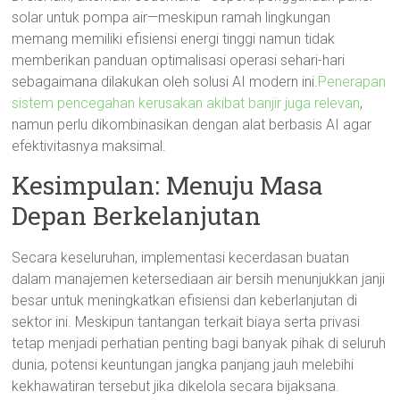
solar untuk pompa air—meskipun ramah lingkungan
memang memiliki efisiensi energi tinggi namun tidak
memberikan panduan optimalisasi operasi sehari-hari
sebagaimana dilakukan oleh solusi AI modern ini.
Penerapan
sistem pencegahan kerusakan akibat banjir juga relevan
,
namun perlu dikombinasikan dengan alat berbasis AI agar
efektivitasnya maksimal.
Kesimpulan: Menuju Masa
Depan Berkelanjutan
Secara keseluruhan, implementasi kecerdasan buatan
dalam manajemen ketersediaan air bersih menunjukkan janji
besar untuk meningkatkan efisiensi dan keberlanjutan di
sektor ini. Meskipun tantangan terkait biaya serta privasi
tetap menjadi perhatian penting bagi banyak pihak di seluruh
dunia, potensi keuntungan jangka panjang jauh melebihi
kekhawatiran tersebut jika dikelola secara bijaksana.