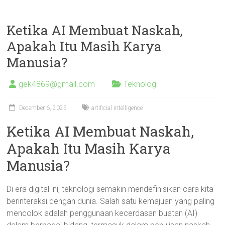
Ketika AI Membuat Naskah,
Apakah Itu Masih Karya
Manusia?
gek4869@gmail.com
Teknologi
December 6, 2025
artificial intelligence
Ketika AI Membuat Naskah,
Apakah Itu Masih Karya
Manusia?
Di era digital ini, teknologi semakin mendefinisikan cara kita
berinteraksi dengan dunia. Salah satu kemajuan yang paling
mencolok adalah penggunaan kecerdasan buatan (AI)