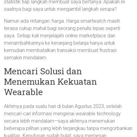
statistik tiap langkah membuat saya bertanya: Apakah ini
saatnya bagi saya untuk mengambil langkah serupa?
Namun ada rintangan: harga. Harga smartwatch masih
terasa cukup mahal bagi seorang penulis lepas seperti
saya. Setiap kali menjelajahi online marketplace dan
menambahkannya ke keranjang belanja hanya untuk
kemudian membatalkan transaksi membuat frustrasi
semakin mendalam.
Mencari Solusi dan
Menemukan Kekuatan
Wearable
Akhirnya pada suatu hari di bulan Agustus 2023, setelah
mencari-cari informasi mengenai wearable technology
secara lebih mendalam—saya akhirnya menemukan
beberapa pilihan yang lebih terjangkau tanpa mengorbankan
kualitas. Keputusan sudah bulat; saya memesan