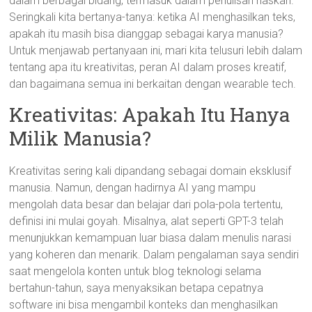
dalam berbagai bidang, termasuk dalam penulisan naskah.
Seringkali kita bertanya-tanya: ketika AI menghasilkan teks,
apakah itu masih bisa dianggap sebagai karya manusia?
Untuk menjawab pertanyaan ini, mari kita telusuri lebih dalam
tentang apa itu kreativitas, peran AI dalam proses kreatif,
dan bagaimana semua ini berkaitan dengan wearable tech.
Kreativitas: Apakah Itu Hanya
Milik Manusia?
Kreativitas sering kali dipandang sebagai domain eksklusif
manusia. Namun, dengan hadirnya AI yang mampu
mengolah data besar dan belajar dari pola-pola tertentu,
definisi ini mulai goyah. Misalnya, alat seperti GPT-3 telah
menunjukkan kemampuan luar biasa dalam menulis narasi
yang koheren dan menarik. Dalam pengalaman saya sendiri
saat mengelola konten untuk blog teknologi selama
bertahun-tahun, saya menyaksikan betapa cepatnya
software ini bisa mengambil konteks dan menghasilkan