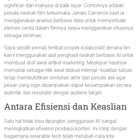
signifikan dari manusia di balik layar. Contohnya adalah
penulis naskah film terkemuka James Cameron saat ia
menggunakan analisis berbasis data untuk memperbaiki
elemen cerita dalam filmnya tanpa menggantikan intuisinya
sebagai seniman.
Saya sendiri pernah terlibat proyek kolaboratif dimana tim
kami menggunakan alat penghasil naskah berbasis AI untuk
membuat draf awal artikel marketing. Meskipun hasilnya
memadai sebagai titik awal diskusi internal—kualitas tulisan
tetap membutuhkan sentuhan akhir dari penulis asli agar
pesan yang ingin disampaikan dapat tersampaikan secara
autentik dan resonate dengan audiens target.
Antara Efisiensi dan Keaslian
Satu hal tidak bisa dipungkiri: penggunaan AI sangat
meningkatkan efisiensi produksi konten. Ini mirip dengan
bagaimana wearable tech telah merubah cara kita