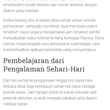
smartwatch model terbaru dari merek terkenal dengan
diskon yang menarik.
Ketika barang tiba di depan pintu rumah sehari setelah
pemesanan—jantungku berdebar saat membuka paket
tersebut—saya segera mengenakan jam tersebut sambil
menyaksikan video tutorial tentang berbagai fiturnya. Rasa
cemas mulai berganti rasa antusiasme saat belajar cara
memanfaatkan aplikasi kesehatan yang menyertainya.
Pembelajaran dari
Pengalaman Sehari-Hari
Dari hari pertama penggunaan hingga kini, dunia baru
terbuka lebar bagi kehidupan sehari-hari saya sebagai
penulis lepas. Jam tangan pintar ini bukan sekadar alat
pelacak aktivitas; ia telah menjadi sahabat setia dalam
rutinitas harian.