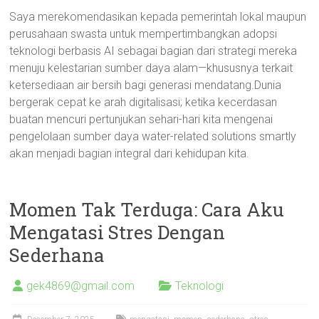
Saya merekomendasikan kepada pemerintah lokal maupun
perusahaan swasta untuk mempertimbangkan adopsi
teknologi berbasis AI sebagai bagian dari strategi mereka
menuju kelestarian sumber daya alam—khususnya terkait
ketersediaan air bersih bagi generasi mendatang.Dunia
bergerak cepat ke arah digitalisasi; ketika kecerdasan
buatan mencuri pertunjukan sehari-hari kita mengenai
pengelolaan sumber daya water-related solutions smartly
akan menjadi bagian integral dari kehidupan kita.
Momen Tak Terduga: Cara Aku
Mengatasi Stres Dengan
Sederhana
gek4869@gmail.com
Teknologi