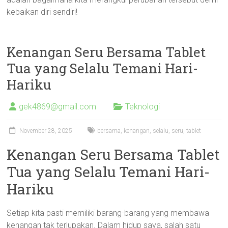
kebaikan diri sendiri!
Kenangan Seru Bersama Tablet
Tua yang Selalu Temani Hari-
Hariku
gek4869@gmail.com
Teknologi
November 28, 2025
bersama
,
kenangan
,
selalu
,
seru
,
tablet
Kenangan Seru Bersama Tablet
Tua yang Selalu Temani Hari-
Hariku
Setiap kita pasti memiliki barang-barang yang membawa
kenangan tak terlupakan. Dalam hidup saya, salah satu