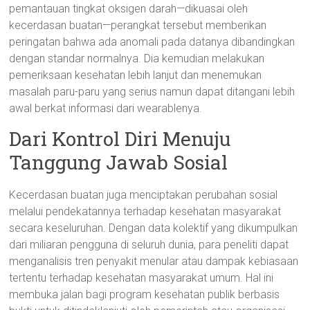
pemantauan tingkat oksigen darah—dikuasai oleh
kecerdasan buatan—perangkat tersebut memberikan
peringatan bahwa ada anomali pada datanya dibandingkan
dengan standar normalnya. Dia kemudian melakukan
pemeriksaan kesehatan lebih lanjut dan menemukan
masalah paru-paru yang serius namun dapat ditangani lebih
awal berkat informasi dari wearablenya.
Dari Kontrol Diri Menuju
Tanggung Jawab Sosial
Kecerdasan buatan juga menciptakan perubahan sosial
melalui pendekatannya terhadap kesehatan masyarakat
secara keseluruhan. Dengan data kolektif yang dikumpulkan
dari miliaran pengguna di seluruh dunia, para peneliti dapat
menganalisis tren penyakit menular atau dampak kebiasaan
tertentu terhadap kesehatan masyarakat umum. Hal ini
membuka jalan bagi program kesehatan publik berbasis