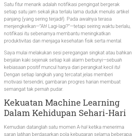
Satu fitur menarik adalah notifikasi pengingat bergerak
setiap satu jam sekali jika terlalu lama duduk menulis artikel
panjang (yang sering terjadi!). Pada awalnya terasa
menjengkelkan—”Ah! Lagi-lagi?”—tetapi seiring waktu berlalu,
notifikasi itu sebenarnya membantu meningkatkan
produktivitas dan menjaga kesehatan fisik serta mental.
Saya mulai melakukan sesi peregangan singkat atau bahkan
berjalan kaki sejenak setiap kali alarm berbunyi—sebuah
kebiasaan positif muncul hanya dari perangkat kecil itu!
Dengan setiap langkah yang tercatat jelas memberi
motivasi tersendiri; gambaran progres harian membuat
semangat tak pernah pudar.
Kekuatan Machine Learning
Dalam Kehidupan Sehari-Hari
Kemudian datanglah satu momen A-ha! ketika menerima
saran latihan berdasarkan pola kebugaran selama beberapa