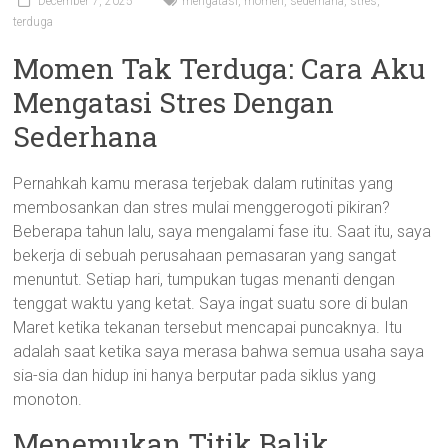
December 7, 2025
mengatasi
,
momen
,
sederhana
,
stres
,
terduga
Momen Tak Terduga: Cara Aku
Mengatasi Stres Dengan
Sederhana
Pernahkah kamu merasa terjebak dalam rutinitas yang
membosankan dan stres mulai menggerogoti pikiran?
Beberapa tahun lalu, saya mengalami fase itu. Saat itu, saya
bekerja di sebuah perusahaan pemasaran yang sangat
menuntut. Setiap hari, tumpukan tugas menanti dengan
tenggat waktu yang ketat. Saya ingat suatu sore di bulan
Maret ketika tekanan tersebut mencapai puncaknya. Itu
adalah saat ketika saya merasa bahwa semua usaha saya
sia-sia dan hidup ini hanya berputar pada siklus yang
monoton.
Menemukan Titik Balik