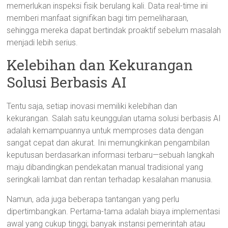
memerlukan inspeksi fisik berulang kali. Data real-time ini
memberi manfaat signifikan bagi tim pemeliharaan,
sehingga mereka dapat bertindak proaktif sebelum masalah
menjadi lebih serius.
Kelebihan dan Kekurangan
Solusi Berbasis AI
Tentu saja, setiap inovasi memiliki kelebihan dan
kekurangan. Salah satu keunggulan utama solusi berbasis AI
adalah kemampuannya untuk memproses data dengan
sangat cepat dan akurat. Ini memungkinkan pengambilan
keputusan berdasarkan informasi terbaru—sebuah langkah
maju dibandingkan pendekatan manual tradisional yang
seringkali lambat dan rentan terhadap kesalahan manusia.
Namun, ada juga beberapa tantangan yang perlu
dipertimbangkan. Pertama-tama adalah biaya implementasi
awal yang cukup tinggi; banyak instansi pemerintah atau