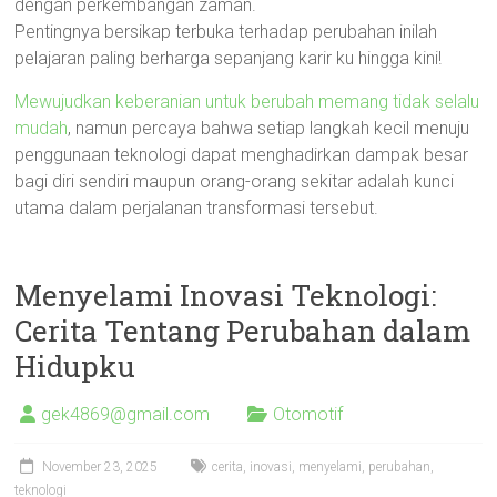
dengan perkembangan zaman.
Pentingnya bersikap terbuka terhadap perubahan inilah
pelajaran paling berharga sepanjang karir ku hingga kini!
Mewujudkan keberanian untuk berubah memang tidak selalu
mudah
, namun percaya bahwa setiap langkah kecil menuju
penggunaan teknologi dapat menghadirkan dampak besar
bagi diri sendiri maupun orang-orang sekitar adalah kunci
utama dalam perjalanan transformasi tersebut.
Menyelami Inovasi Teknologi:
Cerita Tentang Perubahan dalam
Hidupku
gek4869@gmail.com
Otomotif
November 23, 2025
cerita
,
inovasi
,
menyelami
,
perubahan
,
teknologi