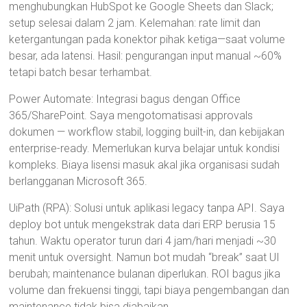
menghubungkan HubSpot ke Google Sheets dan Slack;
setup selesai dalam 2 jam. Kelemahan: rate limit dan
ketergantungan pada konektor pihak ketiga—saat volume
besar, ada latensi. Hasil: pengurangan input manual ~60%
tetapi batch besar terhambat.
Power Automate: Integrasi bagus dengan Office
365/SharePoint. Saya mengotomatisasi approvals
dokumen — workflow stabil, logging built-in, dan kebijakan
enterprise-ready. Memerlukan kurva belajar untuk kondisi
kompleks. Biaya lisensi masuk akal jika organisasi sudah
berlangganan Microsoft 365.
UiPath (RPA): Solusi untuk aplikasi legacy tanpa API. Saya
deploy bot untuk mengekstrak data dari ERP berusia 15
tahun. Waktu operator turun dari 4 jam/hari menjadi ~30
menit untuk oversight. Namun bot mudah “break” saat UI
berubah; maintenance bulanan diperlukan. ROI bagus jika
volume dan frekuensi tinggi, tapi biaya pengembangan dan
maintenance tidak bisa diabaikan.