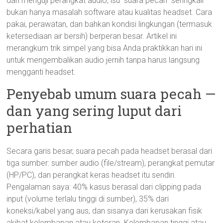
dan menguji perangkat audio, isu “suara pecah” seringkali
bukan hanya masalah software atau kualitas headset. Cara
pakai, perawatan, dan bahkan kondisi lingkungan (termasuk
ketersediaan air bersih) berperan besar. Artikel ini
merangkum trik simpel yang bisa Anda praktikkan hari ini
untuk mengembalikan audio jernih tanpa harus langsung
mengganti headset.
Penyebab umum suara pecah —
dan yang sering luput dari
perhatian
Secara garis besar, suara pecah pada headset berasal dari
tiga sumber: sumber audio (file/stream), perangkat pemutar
(HP/PC), dan perangkat keras headset itu sendiri.
Pengalaman saya: 40% kasus berasal dari clipping pada
input (volume terlalu tinggi di sumber), 35% dari
koneksi/kabel yang aus, dan sisanya dari kerusakan fisik
akibat kelembapan atau kotoran. Kelembapan tinggi atau