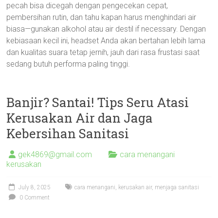
pecah bisa dicegah dengan pengecekan cepat,
pembersihan rutin, dan tahu kapan harus menghindari air
biasa—gunakan alkohol atau air destil if necessary. Dengan
kebiasaan kecil ini, headset Anda akan bertahan lebih lama
dan kualitas suara tetap jernih, jauh dari rasa frustasi saat
sedang butuh performa paling tinggi.
Banjir? Santai! Tips Seru Atasi
Kerusakan Air dan Jaga
Kebersihan Sanitasi
gek4869@gmail.com
cara menangani
kerusakan
July 8, 2025
cara menangani
,
kerusakan air
,
menjaga sanitasi
0 Comment