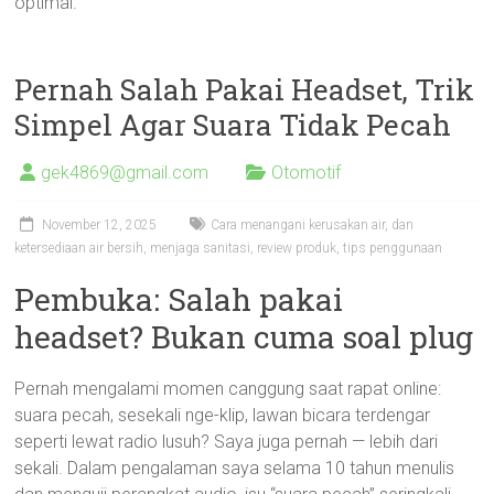
optimal.
Pernah Salah Pakai Headset, Trik
Simpel Agar Suara Tidak Pecah
gek4869@gmail.com
Otomotif
November 12, 2025
Cara menangani kerusakan air
,
dan
ketersediaan air bersih
,
menjaga sanitasi
,
review produk
,
tips penggunaan
Pembuka: Salah pakai
headset? Bukan cuma soal plug
Pernah mengalami momen canggung saat rapat online:
suara pecah, sesekali nge-klip, lawan bicara terdengar
seperti lewat radio lusuh? Saya juga pernah — lebih dari
sekali. Dalam pengalaman saya selama 10 tahun menulis