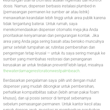
keuntungan utama otomatis adalah higienitas dan kontrol
dosis. Namun, dispenser berbasis instalasi plumbed-in
(pemasangan permanen ke sumber air atau listrik)
menawarkan keandalan lebih tinggi untuk area publik karena
tidak tergantung baterai. Untuk rumah, saya
merekomendasikan dispenser otomatis meja jika Anda
prioritaskan kenyamanan dan pengurangan kontak. Jika
area yang Anda jaga sering basah atau berisiko munculnya
jamur setelah tumpahan air, rutinitas pembersihan dan
pengeringan tetap krusial — untuk itu saya sering merujuk ke
sumber yang membahas restorasi dan penanganan
kerusakan air untuk tindakan preventif lebih lanjut, misalnya
thewaterdamagerestorationwestpalmbeach
.
Berdasarkan pengalaman saya: pilih unit dengan mulut
dispenser yang mudah dibongkar untuk pembersihan,
perhatikan kompatibilitas sabun (lebih aman pakai foam
khusus), dan uji posisi sensor di tempat sebenarnya
sebelum pemasangan permanen. Untuk kantor kecil atau
rumah dengan anak, investasi ini memberikan perubahan