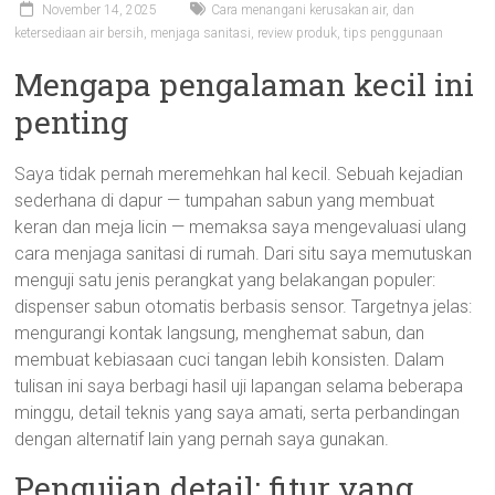
November 14, 2025
Cara menangani kerusakan air
,
dan
ketersediaan air bersih
,
menjaga sanitasi
,
review produk
,
tips penggunaan
Mengapa pengalaman kecil ini
penting
Saya tidak pernah meremehkan hal kecil. Sebuah kejadian
sederhana di dapur — tumpahan sabun yang membuat
keran dan meja licin — memaksa saya mengevaluasi ulang
cara menjaga sanitasi di rumah. Dari situ saya memutuskan
menguji satu jenis perangkat yang belakangan populer:
dispenser sabun otomatis berbasis sensor. Targetnya jelas:
mengurangi kontak langsung, menghemat sabun, dan
membuat kebiasaan cuci tangan lebih konsisten. Dalam
tulisan ini saya berbagi hasil uji lapangan selama beberapa
minggu, detail teknis yang saya amati, serta perbandingan
dengan alternatif lain yang pernah saya gunakan.
Pengujian detail: fitur yang