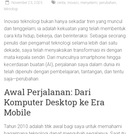
November 23, 2025
cerita
,
inovasi
,
menyelami
,
perubahan
,
teknologi
Inovasi teknologi bukan hanya sekadar tren yang muncul
dan tenggelam; ia adalah kekuatan yang telah membentuk
cara kita hidup, bekerja, dan berinteraksi. Sebagai seorang
penulis dan pengamat teknologi selama lebih dari satu
dekade, saya telah menyaksikan transformasi ini dengan
mata kepala sendiri. Dari munculnya smartphone hingga
kecerdasan buatan (AI), perjalanan saya dalam dunia ini
telah dipenuhi dengan pembelajaran, tantangan, dan tentu
saja—perubahan.
Awal Perjalanan: Dari
Komputer Desktop ke Era
Mobile
Tahun 2010 adalah titik awal bagi saya untuk memahami
bagaimana teknologi dapat mengubah segalanya. Saat itu,