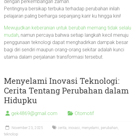
dengan perkembangan zaman.
Pentingnya bersikap terbuka terhadap perubahan inilah
pelajaran paling berharga sepanjang karir ku hingga kini!
Mewujudkan keberanian untuk berubah memang tidak selalu
mudah
, namun percaya bahwa setiap langkah kecil menuju
penggunaan teknologi dapat menghadirkan dampak besar
bagi diri sendiri maupun orang-orang sekitar adalah kunci
utama dalam perjalanan transformasi tersebut.
Menyelami Inovasi Teknologi:
Cerita Tentang Perubahan dalam
Hidupku
gek4869@gmail.com
Otomotif
November 23, 2025
cerita
,
inovasi
,
menyelami
,
perubahan
,
teknologi