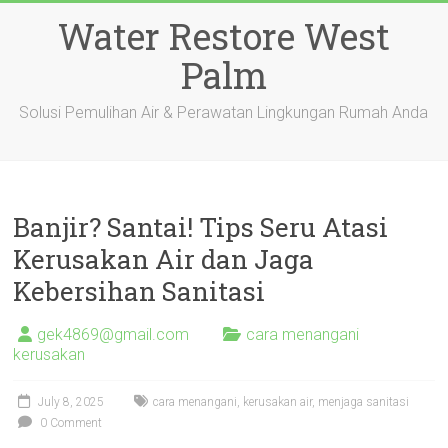
Skip
Water Restore West
to
content
Palm
Solusi Pemulihan Air & Perawatan Lingkungan Rumah Anda
Banjir? Santai! Tips Seru Atasi
Kerusakan Air dan Jaga
Kebersihan Sanitasi
gek4869@gmail.com
cara menangani
kerusakan
July 8, 2025
cara menangani
,
kerusakan air
,
menjaga sanitasi
0 Comment