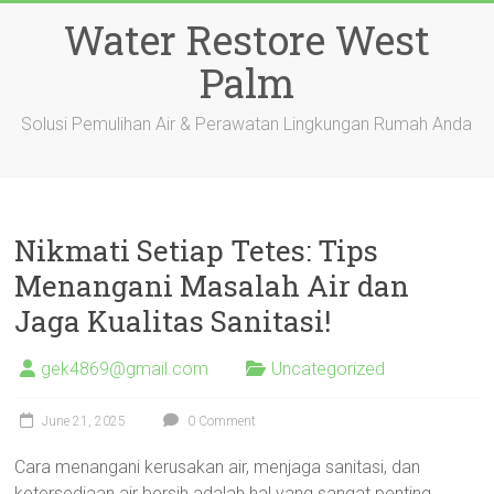
Skip
Water Restore West
to
content
Palm
Solusi Pemulihan Air & Perawatan Lingkungan Rumah Anda
Nikmati Setiap Tetes: Tips
Menangani Masalah Air dan
Jaga Kualitas Sanitasi!
gek4869@gmail.com
Uncategorized
June 21, 2025
0 Comment
Cara menangani kerusakan air, menjaga sanitasi, dan
ketersediaan air bersih adalah hal yang sangat penting,