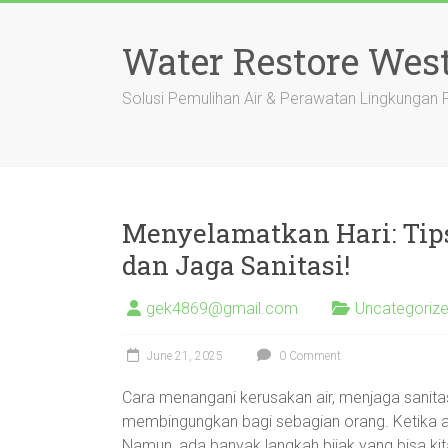
Skip
to
Water Restore Wes
content
Solusi Pemulihan Air & Perawatan Lingkungan
Menyelamatkan Hari: Tips
dan Jaga Sanitasi!
gek4869@gmail.com
Uncategoriz
June 21, 2025
0 Comment
Cara menangani kerusakan air, menjaga sanitasi
membingungkan bagi sebagian orang. Ketika ai
Namun, ada banyak langkah bijak yang bisa kita