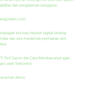
tabilitas dan pengalaman pengguna
aragoniwm.com
njelajahi era baru hiburan digital strategi
erdas dan seni menikmati permainan slot
line
TP Slot Gacor dan Cara Membacanya agar
ain Lebih Terkontrol
paceman demo