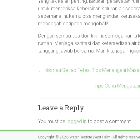
Yang tak kalah penting, lakukan perawatan rut
untuk memeriksa kebersihan saluran air seca
sederhana ini, kamu bisa menghindari kerusakan 
mencegah daripada mengobati!
Dengan semua tips dan trik ini, semoga kamu 
rumah. Menjaga sanitasi dan ketersediaan air b
tanggung jawab bersama. Mari kita jaga lingkun
←
Nikmati Setiap Tetes: Tips Menangani Masala
Tips Ceria Mengatas
Leave a Reply
You must be
logged in
to post a comment.
Copyright © 2026
Water Restore West Palm
. All rights reserv