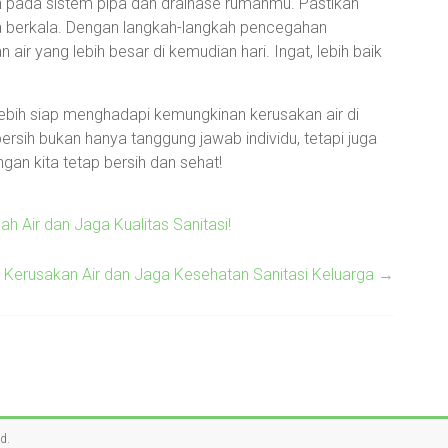
in pada sistem pipa dan drainase rumahmu. Pastikan
ra berkala. Dengan langkah-langkah pencegahan
air yang lebih besar di kemudian hari. Ingat, lebih baik
lebih siap menghadapi kemungkinan kerusakan air di
ersih bukan hanya tanggung jawab individu, tetapi juga
gan kita tetap bersih dan sehat!
h Air dan Jaga Kualitas Sanitasi!
i Kerusakan Air dan Jaga Kesehatan Sanitasi Keluarga
→
ed.