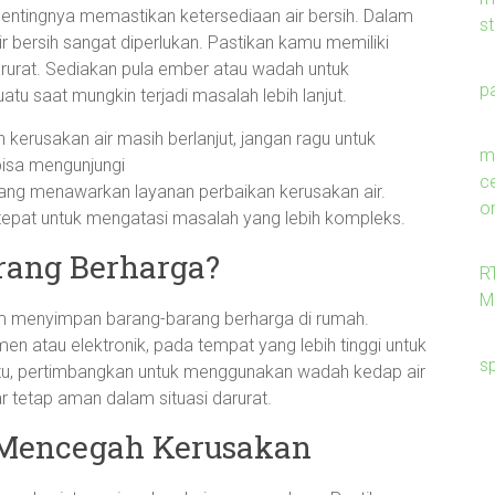
 pentingnya memastikan ketersediaan air bersih. Dalam
s
r bersih sangat diperlukan. Pastikan kamu memiliki
arurat. Sediakan pula ember atau wadah untuk
p
tu saat mungkin terjadi masalah lebih lanjut.
erusakan air masih berlanjut, jangan ragu untuk
me
bisa mengunjungi
c
ang menawarkan layanan perbaikan kerusakan air.
on
tepat untuk mengatasi masalah yang lebih kompleks.
ang Berharga?
R
M
am menyimpan barang-barang berharga di rumah.
en atau elektronik, pada tempat yang lebih tinggi untuk
s
n itu, pertimbangkan untuk menggunakan wadah kedap air
 tetap aman dalam situasi darurat.
 Mencegah Kerusakan