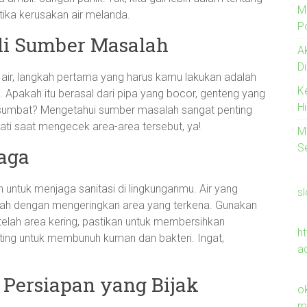
M
tika kerusakan air melanda.
Po
li Sumber Masalah
A
D
ir, langkah pertama yang harus kamu lakukan adalah
K
. Apakah itu berasal dari pipa yang bocor, genteng yang
H
rsumbat? Mengetahui sumber masalah sangat penting
-hati saat mengecek area-area tersebut, ya!
M
S
jaga
ntuk menjaga sanitasi di lingkunganmu. Air yang
s
ilah dengan mengeringkan area yang terkena. Gunakan
Setelah area kering, pastikan untuk membersihkan
h
nting untuk membunuh kuman dan bakteri. Ingat,
a
: Persiapan yang Bijak
o
m