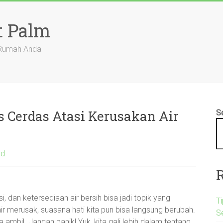
t Palm
 Rumah Anda
 Cerdas Atasi Kerusakan Air
S
ed
, dan ketersediaan air bersih bisa jadi topik yang
Ti
r merusak, suasana hati kita pun bisa langsung berubah.
S
 ambil. Jangan panik! Yuk, kita gali lebih dalam tentang