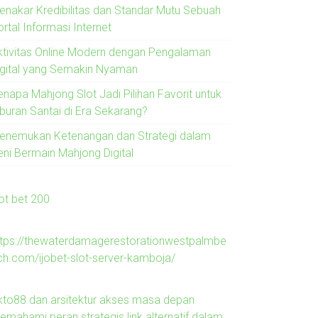
enakar Kredibilitas dan Standar Mutu Sebuah
rtal Informasi Internet
ktivitas Online Modern dengan Pengalaman
igital yang Semakin Nyaman
enapa Mahjong Slot Jadi Pilihan Favorit untuk
iburan Santai di Era Sekarang?
enemukan Ketenangan dan Strategi dalam
eni Bermain Mahjong Digital
lot bet 200
ttps://thewaterdamagerestorationwestpalmbe
ch.com/ijobet-slot-server-kamboja/
kto88 dan arsitektur akses masa depan
emahami peran strategis link alternatif dalam