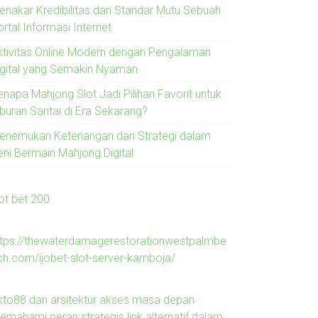
enakar Kredibilitas dan Standar Mutu Sebuah
rtal Informasi Internet
ktivitas Online Modern dengan Pengalaman
igital yang Semakin Nyaman
enapa Mahjong Slot Jadi Pilihan Favorit untuk
iburan Santai di Era Sekarang?
enemukan Ketenangan dan Strategi dalam
eni Bermain Mahjong Digital
lot bet 200
ttps://thewaterdamagerestorationwestpalmbe
ch.com/ijobet-slot-server-kamboja/
kto88 dan arsitektur akses masa depan
emahami peran strategis link alternatif dalam