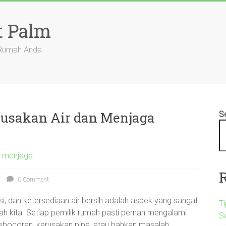
t Palm
 Rumah Anda
rusakan Air dan Menjaga
S
r menjaga
0 Comment
i, dan ketersediaan air bersih adalah aspek yang sangat
Ti
 kita. Setiap pemilik rumah pasti pernah mengalami
S
 kebocoran, kerusakan pipa, atau bahkan masalah