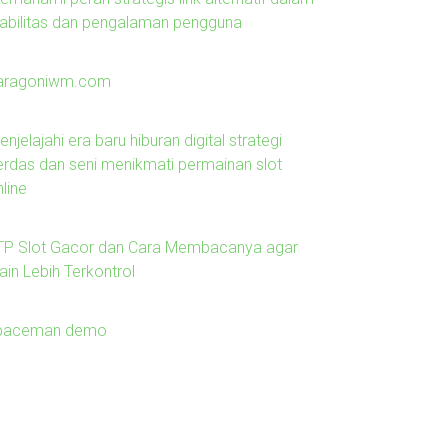
tabilitas dan pengalaman pengguna
aragoniwm.com
njelajahi era baru hiburan digital strategi
erdas dan seni menikmati permainan slot
line
TP Slot Gacor dan Cara Membacanya agar
ain Lebih Terkontrol
paceman demo