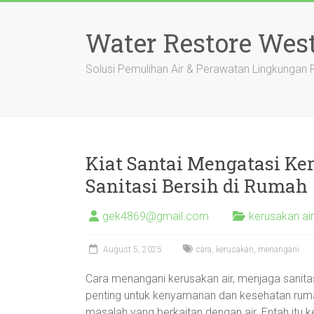
Skip
to
Water Restore Wes
content
Solusi Pemulihan Air & Perawatan Lingkungan
Kiat Santai Mengatasi Ke
Sanitasi Bersih di Rumah
gek4869@gmail.com
kerusakan ai
August 5, 2025
cara
,
kerusakan
,
menangani
Cara menangani kerusakan air, menjaga sanitas
penting untuk kenyamanan dan kesehatan rumah
masalah yang berkaitan dengan air. Entah itu