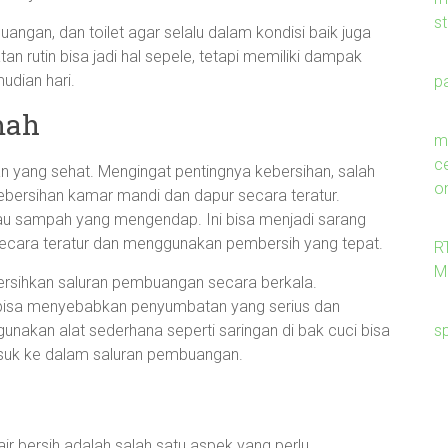
s
angan, dan toilet agar selalu dalam kondisi baik juga
rutin bisa jadi hal sepele, tetapi memiliki dampak
udian hari.
p
mah
me
c
an yang sehat. Mengingat pentingnya kebersihan, salah
on
ebersihan kamar mandi dan dapur secara teratur.
u sampah yang mengendap. Ini bisa menjadi sarang
ecara teratur dan menggunakan pembersih yang tepat.
R
M
rsihkan saluran pembuangan secara berkala.
bisa menyebabkan penyumbatan yang serius dan
s
gunakan alat sederhana seperti saringan di bak cuci bisa
asuk ke dalam saluran pembuangan.
r bersih adalah salah satu aspek yang perlu