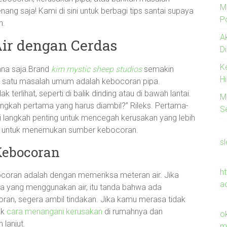
M
nang saja! Kami di sini untuk berbagi tips santai supaya
Po
h.
A
ir dengan Cerdas
D
K
mana saja.Brand
kim mystic sheep studios
semakin
H
ah satu masalah umum adalah kebocoran pipa.
ak terlihat, seperti di balik dinding atau di bawah lantai.
M
angkah pertama yang harus diambil?” Rileks. Pertama-
S
ni langkah penting untuk mencegah kerusakan yang lebih
ruh untuk menemukan sumber kebocoran.
s
Kebocoran
h
coran adalah dengan memeriksa meteran air. Jika
a
da yang menggunakan air, itu tanda bahwa ada
an, segera ambil tindakan. Jika kamu merasa tidak
uk
cara menangani kerusakan
di rumahnya dan
o
lanjut.
m