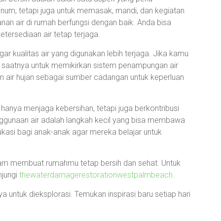
minum, tetapi juga untuk memasak, mandi, dan kegiatan
anan air di rumah berfungsi dengan baik. Anda bisa
tersediaan air tetap terjaga.
gar kualitas air yang digunakan lebih terjaga. Jika kamu
ni saatnya untuk memikirkan sistem penampungan air
n air hujan sebagai sumber cadangan untuk keperluan
 hanya menjaga kebersihan, tetapi juga berkontribusi
enggunaan air adalah langkah kecil yang bisa membawa
kasi bagi anak-anak agar mereka belajar untuk
lam membuat rumahmu tetap bersih dan sehat. Untuk
njungi
thewaterdamagerestorationwestpalmbeach
.
 untuk dieksplorasi. Temukan inspirasi baru setiap hari