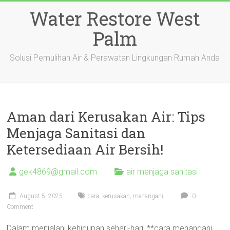
Skip
Water Restore West
to
content
Palm
Solusi Pemulihan Air & Perawatan Lingkungan Rumah Anda
Aman dari Kerusakan Air: Tips
Menjaga Sanitasi dan
Ketersediaan Air Bersih!
gek4869@gmail.com
air menjaga sanitasi
August 5, 2025
cara
,
kerusakan
,
menangani
0
Comment
Dalam menjalani kehidupan sehari-hari, **cara menangani