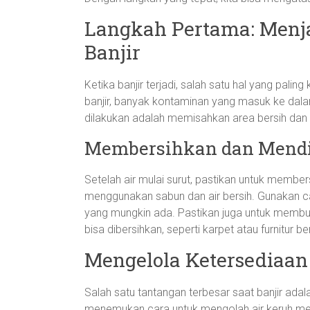
Langkah Pertama: Menja
Banjir
Ketika banjir terjadi, salah satu hal yang palin
banjir, banyak kontaminan yang masuk ke dalam
dilakukan adalah memisahkan area bersih dan
Membersihkan dan Mendi
Setelah air mulai surut, pastikan untuk membe
menggunakan sabun dan air bersih. Gunakan c
yang mungkin ada. Pastikan juga untuk membu
bisa dibersihkan, seperti karpet atau furnitur b
Mengelola Ketersediaan 
Salah satu tantangan terbesar saat banjir ada
menemukan cara untuk mengolah air keruh menja