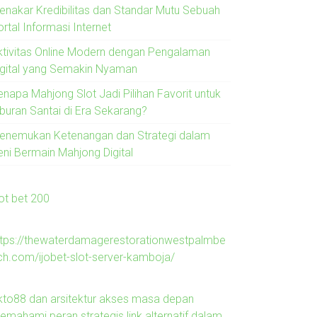
enakar Kredibilitas dan Standar Mutu Sebuah
rtal Informasi Internet
ktivitas Online Modern dengan Pengalaman
igital yang Semakin Nyaman
enapa Mahjong Slot Jadi Pilihan Favorit untuk
iburan Santai di Era Sekarang?
enemukan Ketenangan dan Strategi dalam
eni Bermain Mahjong Digital
lot bet 200
ttps://thewaterdamagerestorationwestpalmbe
ch.com/ijobet-slot-server-kamboja/
kto88 dan arsitektur akses masa depan
emahami peran strategis link alternatif dalam