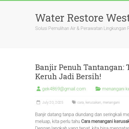
Skip
to
Water Restore Wes
content
Solusi Pemulihan Air & Perawatan Lingkungan
Banjir Penuh Tantangan: 
Keruh Jadi Bersih!
gek4869@gmail.com
menangani ke
July 20, 2025
cara
,
kerusakan
,
menangani
Banjir datang tanpa diundang dan seringkali m
meluap, kita perlu tahu
Cara menangani kerusaka
Dengan langkah yang tepat, kita bisa mengat