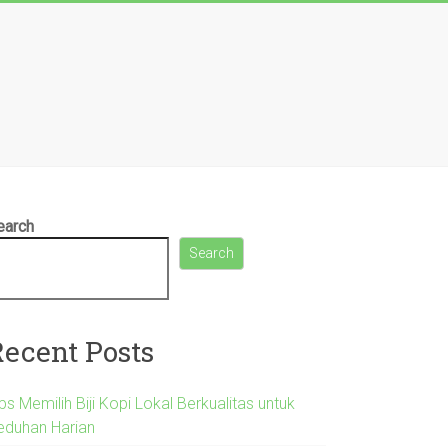
earch
Search
Recent Posts
ps Memilih Biji Kopi Lokal Berkualitas untuk
eduhan Harian