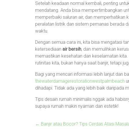
Setelah keadaan normal kembali, penting un
mendatang. Anda bisa mempertimbangkan untu
memperbaiki saluran air, dan memperhatikan ko
peralatan listrik dan sistem pemanas berada da
waktu.
Dengan semua cara ini, kita bisa mengatasi tan
ketersediaan
air bersih
, dan memulihkan kerus
memastikan kesehatan dan keselamatan kita. Da
rutinitas kita, bukan hanya saat banjir, tetapi
Bagi yang mencari informasi lebih lanjut dan ba
thewaterdamagerestorationwestpalmbeach
un
dihadapi. Tidak ada yang lebih baik daripada 
Tips desain rumah minimalis nggak ada habisnya
supaya rumah makin nyaman dan estetik!
←
Banjir atau Bocor? Tips Cerdas Atasi Masala