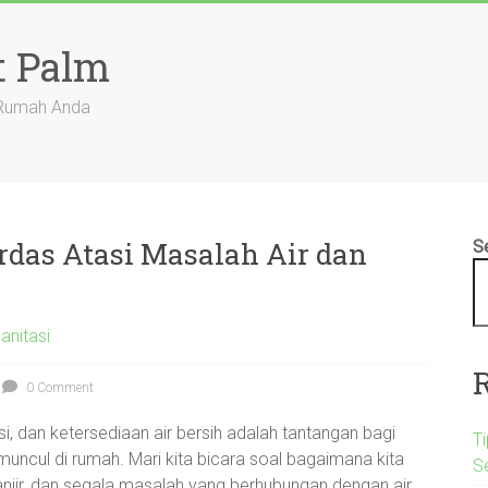
t Palm
 Rumah Anda
erdas Atasi Masalah Air dan
S
anitasi
0 Comment
i, dan ketersediaan air bersih adalah tantangan bagi
Ti
uncul di rumah. Mari kita bicara soal bagaimana kita
S
njir, dan segala masalah yang berhubungan dengan air,