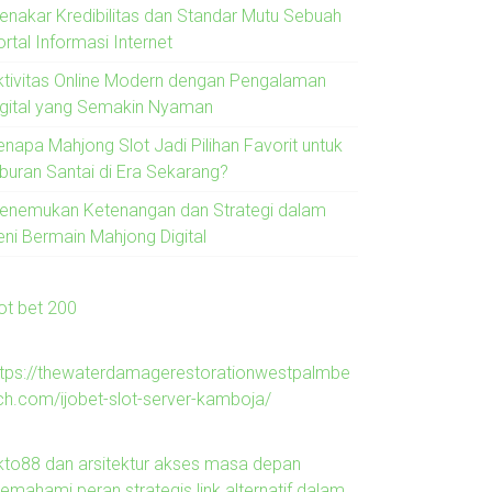
enakar Kredibilitas dan Standar Mutu Sebuah
rtal Informasi Internet
ktivitas Online Modern dengan Pengalaman
igital yang Semakin Nyaman
enapa Mahjong Slot Jadi Pilihan Favorit untuk
iburan Santai di Era Sekarang?
enemukan Ketenangan dan Strategi dalam
eni Bermain Mahjong Digital
lot bet 200
ttps://thewaterdamagerestorationwestpalmbe
ch.com/ijobet-slot-server-kamboja/
kto88 dan arsitektur akses masa depan
emahami peran strategis link alternatif dalam