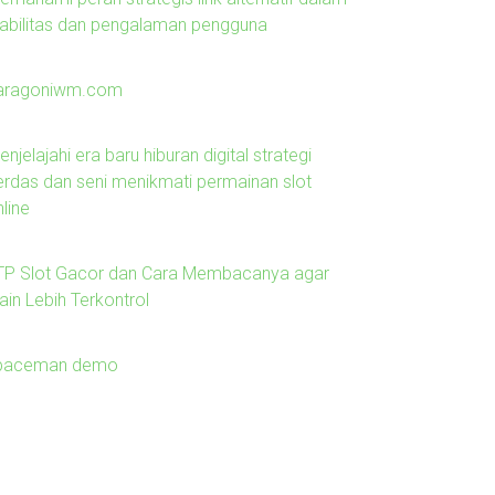
tabilitas dan pengalaman pengguna
aragoniwm.com
njelajahi era baru hiburan digital strategi
erdas dan seni menikmati permainan slot
line
TP Slot Gacor dan Cara Membacanya agar
ain Lebih Terkontrol
paceman demo