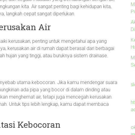
M
ngkungan kita. Air sangat penting bagi kehidupan kita,
Po
, langkah cepat sangat diperlukan.
A
erusakan Air
D
K
iki kerusakan, penting untuk mengetahui apa yang
H
 kerusakan air di rumah dapat berasal dari berbagai
ah hujan yang tinggi, atau buruknya sistem drainase.
M
S
i penyebab utama kebocoran. Jika kamu mendengar suara
s
mungkinan ada pipa yang bocor di dalam dinding atau
ya akan menghemat air, tetapi juga mencegah kerusakan
h
umah. Untuk tips lebih lengkap, kamu dapat membaca
a
tasi Kebocoran
o
m