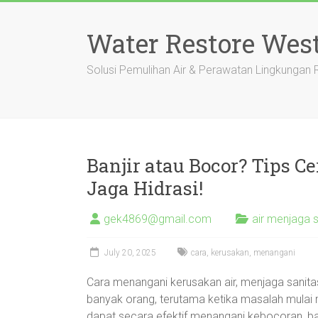
Skip
to
Water Restore Wes
content
Solusi Pemulihan Air & Perawatan Lingkungan
Banjir atau Bocor? Tips C
Jaga Hidrasi!
gek4869@gmail.com
air menjaga s
July 20, 2025
cara
,
kerusakan
,
menangani
Cara menangani kerusakan air, menjaga sanitas
banyak orang, terutama ketika masalah mulai m
dapat secara efektif menangani kebocoran, ba