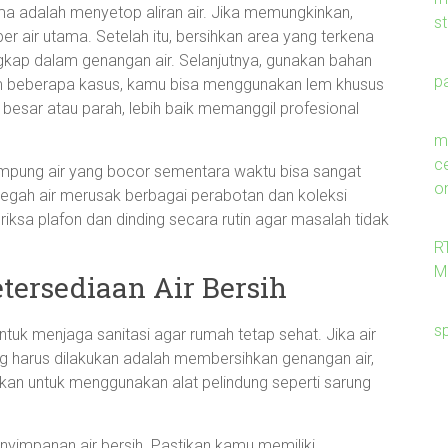
 adalah menyetop aliran air. Jika memungkinkan,
s
er air utama. Setelah itu, bersihkan area yang terkena
gkap dalam genangan air. Selanjutnya, gunakan bahan
p
m beberapa kasus, kamu bisa menggunakan lem khusus
besar atau parah, lebih baik memanggil profesional
me
c
pung air yang bocor sementara waktu bisa sangat
on
gah air merusak berbagai perabotan dan koleksi
iksa plafon dan dinding secara rutin agar masalah tidak
R
M
tersediaan Air Bersih
s
ntuk menjaga sanitasi agar rumah tetap sehat. Jika air
g harus dilakukan adalah membersihkan genangan air,
tikan untuk menggunakan alat pelindung seperti sarung
enyimpanan air bersih. Pastikan kamu memiliki