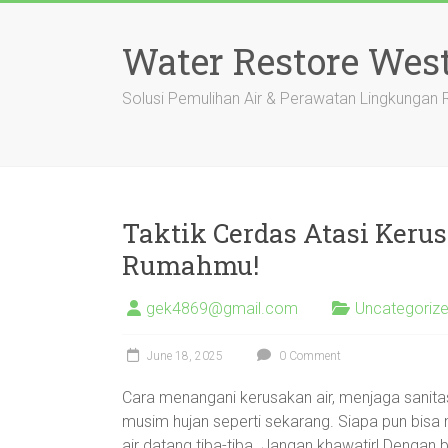
Skip
to
Water Restore Wes
content
Solusi Pemulihan Air & Perawatan Lingkungan
Taktik Cerdas Atasi Kerus
Rumahmu!
gek4869@gmail.com
Uncategoriz
June 18, 2025
0 Comment
Cara menangani kerusakan air, menjaga sanitasi
musim hujan seperti sekarang. Siapa pun bis
air datang tiba-tiba. Jangan khawatir! Dengan