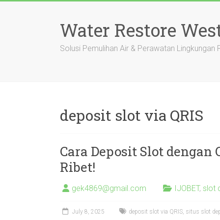
Skip
to
Water Restore Wes
content
Solusi Pemulihan Air & Perawatan Lingkungan
deposit slot via QRIS
Cara Deposit Slot dengan
Ribet!
gek4869@gmail.com
IJOBET
,
slot
July 8, 2025
deposit slot via QRIS
,
situs slot de