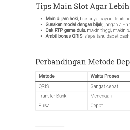
Tips Main Slot Agar Lebi
Main di jam hoki
, biasanya payout lebih be
Gunakan modal dengan bijak
, jangan all-in
Cek RTP game dulu
, makin tinggi, makin
Ambil bonus QRIS
, siapa tahu dapet cash
Perbandingan Metode Dep
Metode
Waktu Proses
QRIS
Sangat cepat
Transfer Bank
Menengah
Pulsa
Cepat