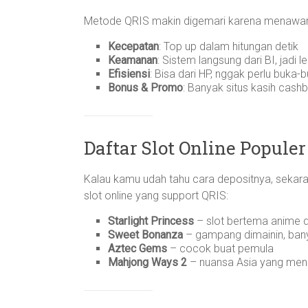
Metode QRIS makin digemari karena menawar
Kecepatan
: Top up dalam hitungan detik
Keamanan
: Sistem langsung dari BI, jadi 
Efisiensi
: Bisa dari HP, nggak perlu buka-
Bonus & Promo
: Banyak situs kasih cas
Daftar Slot Online Popul
Kalau kamu udah tahu cara depositnya, sekara
slot online yang support QRIS:
Starlight Princess
– slot bertema anime d
Sweet Bonanza
– gampang dimainin, bany
Aztec Gems
– cocok buat pemula
Mahjong Ways 2
– nuansa Asia yang me