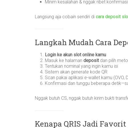
Minim kesalahan & nggak ribet konfirmasi
Langsung aja cobain sendiri di
cara deposit sl
Langkah Mudah Cara Depo
Login ke akun slot online kamu
Masuk ke halaman
deposit
dan pilih met
Tentukan nominal yang ingin kamu isi
Sistem akan generate kode QR
Scan pakai aplikasi e-wallet kamu (OVO, D
Konfirmasi dan tunggu beberapa detik—s
Nggak butuh CS, nggak butuh kirim bukti transf
Kenapa QRIS Jadi Favorit