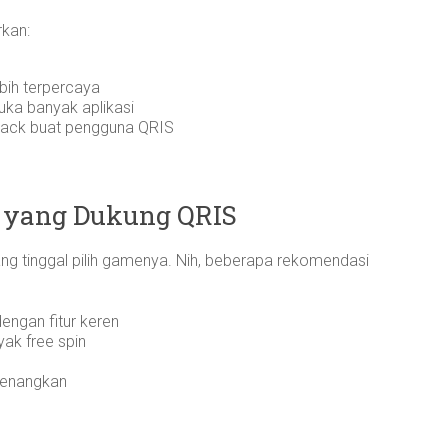
kan:
lebih terpercaya
buka banyak aplikasi
hback buat pengguna QRIS
er yang Dukung QRIS
ng tinggal pilih gamenya. Nih, beberapa rekomendasi
engan fitur keren
ak free spin
nenangkan