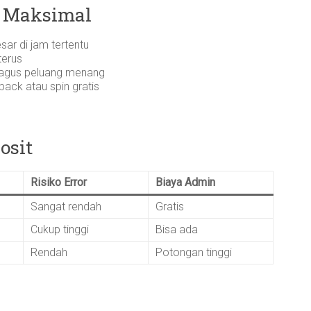
h Maksimal
sar di jam tertentu
 terus
 bagus peluang menang
back atau spin gratis
osit
Risiko Error
Biaya Admin
Sangat rendah
Gratis
Cukup tinggi
Bisa ada
Rendah
Potongan tinggi