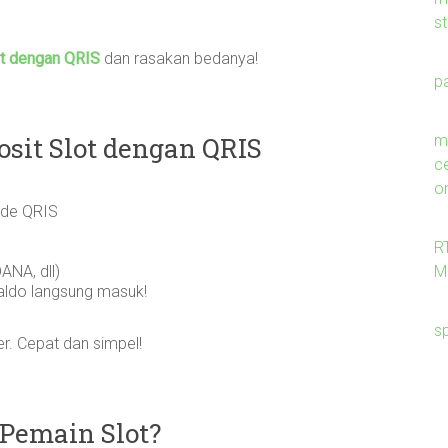
s
ot dengan QRIS
dan rasakan bedanya!
p
me
sit Slot dengan QRIS
c
on
ode QRIS
R
M
ANA, dll)
aldo langsung masuk!
s
er. Cepat dan simpel!
 Pemain Slot?