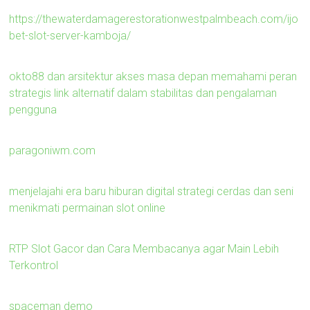
https://thewaterdamagerestorationwestpalmbeach.com/ijo
bet-slot-server-kamboja/
okto88 dan arsitektur akses masa depan memahami peran
strategis link alternatif dalam stabilitas dan pengalaman
pengguna
paragoniwm.com
menjelajahi era baru hiburan digital strategi cerdas dan seni
menikmati permainan slot online
RTP Slot Gacor dan Cara Membacanya agar Main Lebih
Terkontrol
spaceman demo