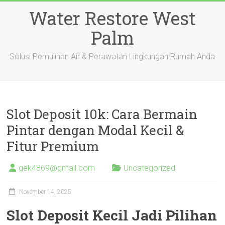
Skip
Water Restore West
to
content
Palm
Solusi Pemulihan Air & Perawatan Lingkungan Rumah Anda
Slot Deposit 10k: Cara Bermain
Pintar dengan Modal Kecil &
Fitur Premium
gek4869@gmail.com
Uncategorized
November 14, 2025
Slot Deposit Kecil Jadi Pilihan