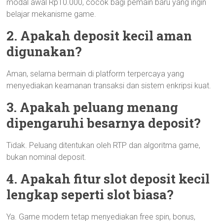
modal awal Rp10.000, cocok bagi pemain baru yang ingin
belajar mekanisme game.
2. Apakah deposit kecil aman
digunakan?
Aman, selama bermain di platform terpercaya yang
menyediakan keamanan transaksi dan sistem enkripsi kuat.
3. Apakah peluang menang
dipengaruhi besarnya deposit?
Tidak. Peluang ditentukan oleh RTP dan algoritma game,
bukan nominal deposit.
4. Apakah fitur slot deposit kecil
lengkap seperti slot biasa?
Ya. Game modern tetap menyediakan free spin, bonus,