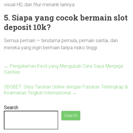
visual HD, dan fitur menarik lainnya.
5. Siapa yang cocok bermain slot
deposit 10k?
Semua pemain — terutama pemula, pemain santai, dan
mereka yang ingin bermain tanpa risiko tinggi.
←
Pengalaman Kecil yang Mengubah Cara Saya Menjaga
Sanitasi
SBOBET: Situs Taruhan Online dengan Pasaran Terlengkap &
Keamanan Tingkat Internasional
→
Search
Search