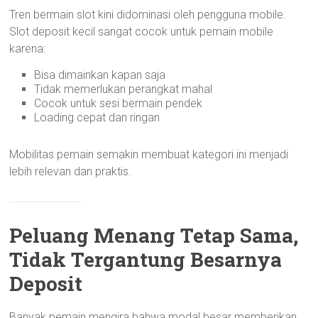
Tren bermain slot kini didominasi oleh pengguna mobile.
Slot deposit kecil sangat cocok untuk pemain mobile
karena:
Bisa dimainkan kapan saja
Tidak memerlukan perangkat mahal
Cocok untuk sesi bermain pendek
Loading cepat dan ringan
Mobilitas pemain semakin membuat kategori ini menjadi
lebih relevan dan praktis.
Peluang Menang Tetap Sama,
Tidak Tergantung Besarnya
Deposit
Banyak pemain mengira bahwa modal besar memberikan