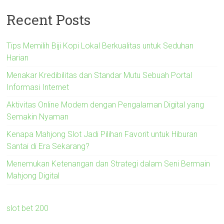
Recent Posts
Tips Memilih Biji Kopi Lokal Berkualitas untuk Seduhan
Harian
Menakar Kredibilitas dan Standar Mutu Sebuah Portal
Informasi Internet
Aktivitas Online Modern dengan Pengalaman Digital yang
Semakin Nyaman
Kenapa Mahjong Slot Jadi Pilihan Favorit untuk Hiburan
Santai di Era Sekarang?
Menemukan Ketenangan dan Strategi dalam Seni Bermain
Mahjong Digital
slot bet 200