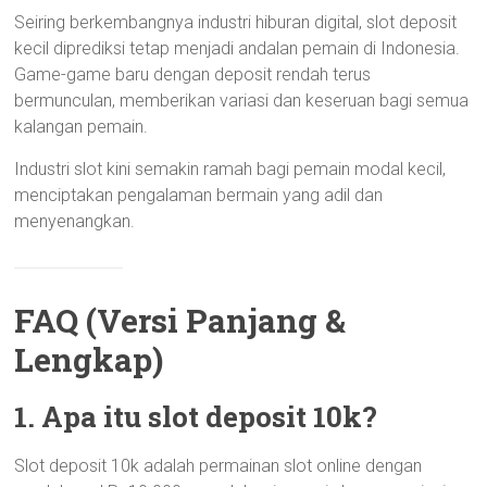
Seiring berkembangnya industri hiburan digital, slot deposit
kecil diprediksi tetap menjadi andalan pemain di Indonesia.
Game-game baru dengan deposit rendah terus
bermunculan, memberikan variasi dan keseruan bagi semua
kalangan pemain.
Industri slot kini semakin ramah bagi pemain modal kecil,
menciptakan pengalaman bermain yang adil dan
menyenangkan.
FAQ (Versi Panjang &
Lengkap)
1. Apa itu slot deposit 10k?
Slot deposit 10k adalah permainan slot online dengan