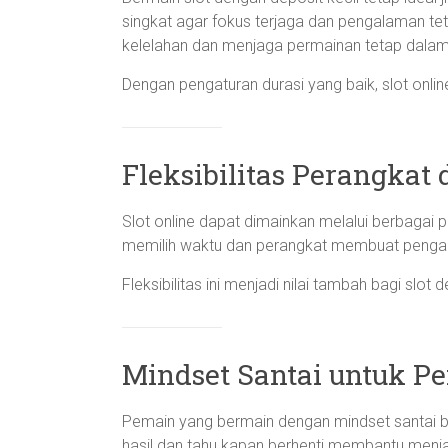
singkat agar fokus terjaga dan pengalaman t
kelelahan dan menjaga permainan tetap dalam
Dengan pengaturan durasi yang baik, slot onli
Fleksibilitas Perangkat
Slot online dapat dimainkan melalui berbagai
memilih waktu dan perangkat membuat pengala
Fleksibilitas ini menjadi nilai tambah bagi slot 
Mindset Santai untuk Pe
Pemain yang bermain dengan mindset santai 
hasil dan tahu kapan berhenti membantu menja