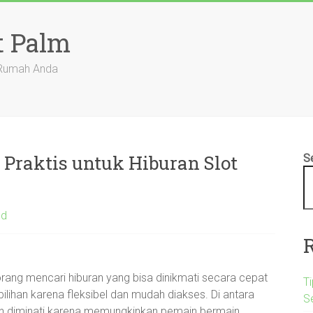
t Palm
 Rumah Anda
n Praktis untuk Hiburan Slot
S
ed
 orang mencari hiburan yang bisa dinikmati secara cepat
Ti
pilihan karena fleksibel dan mudah diakses. Di antara
S
in diminati karena memungkinkan pemain bermain