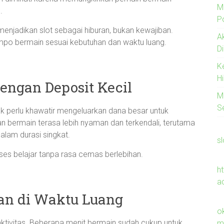
M
.
Po
enjadikan slot sebagai hiburan, bukan kewajiban.
A
mpo bermain sesuai kebutuhan dan waktu luang.
D
K
H
ngan Deposit Kecil
M
S
k perlu khawatir mengeluarkan dana besar untuk
n bermain terasa lebih nyaman dan terkendali, terutama
alam durasi singkat.
s
ses belajar tanpa rasa cemas berlebihan.
h
a
man di Waktu Luang
o
 aktivitas. Beberapa menit bermain sudah cukup untuk
m