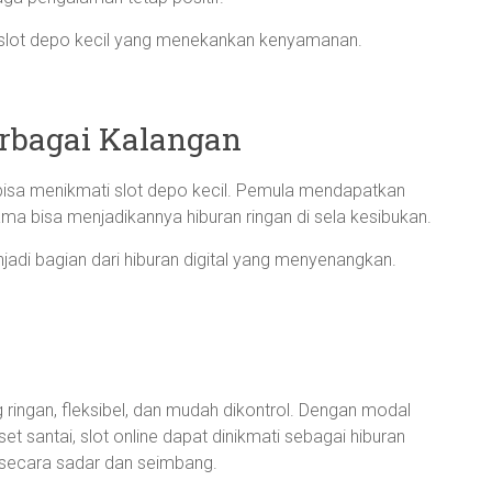
 slot depo kecil yang menekankan kenyamanan.
erbagai Kalangan
sa menikmati slot depo kecil. Pemula mendapatkan
ma bisa menjadikannya hiburan ringan di sela kesibukan.
njadi bagian dari hiburan digital yang menyenangkan.
ingan, fleksibel, dan mudah dikontrol. Dengan modal
et santai, slot online dapat dinikmati sebagai hiburan
 secara sadar dan seimbang.