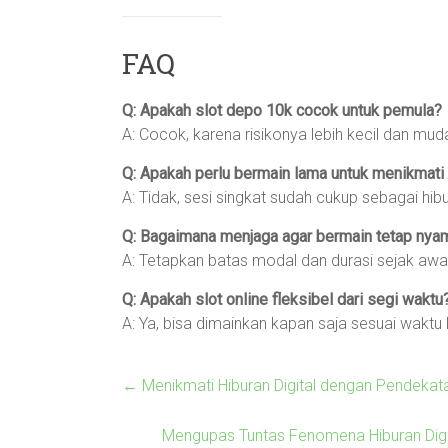
FAQ
Q: Apakah slot depo 10k cocok untuk pemula?
A: Cocok, karena risikonya lebih kecil dan mud
Q: Apakah perlu bermain lama untuk menikmati 
A: Tidak, sesi singkat sudah cukup sebagai hib
Q: Bagaimana menjaga agar bermain tetap nya
A: Tetapkan batas modal dan durasi sejak awal
Q: Apakah slot online fleksibel dari segi waktu
A: Ya, bisa dimainkan kapan saja sesuai waktu 
←
Menikmati Hiburan Digital dengan Pendekat
Mengupas Tuntas Fenomena Hiburan Digit