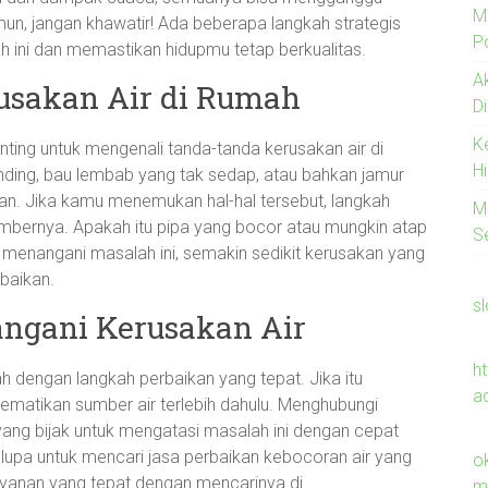
M
n, jangan khawatir! Ada beberapa langkah strategis
Po
 ini dan memastikan hidupmu tetap berkualitas.
A
usakan Air di Rumah
D
K
ing untuk mengenali tanda-tanda kerusakan air di
H
inding, bau lembab yang tak sedap, atau bahkan jamur
ran. Jika kamu menemukan hal-hal tersebut, langkah
M
umbernya. Apakah itu pipa yang bocor atau mungkin atap
S
menangani masalah ini, semakin sedikit kerusakan yang
baikan.
s
angani Kerusakan Air
h
 dengan langkah perbaikan yang tepat. Jika itu
a
ematikan sumber air terlebih dahulu. Menghubungi
an yang bijak untuk mengatasi masalah ini dengan cepat
an lupa untuk mencari jasa perbaikan kebocoran air yang
o
yanan yang tepat dengan mencarinya di
m