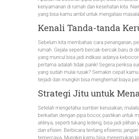
kenyamanan di rumah dan kesehatan kita. Namu
yang bisa kamu ambil untuk mengatasi masalah
Kenali Tanda-tanda Ker
Sebelum kita membahas cara penanganan, pent
rumah. Gejala seperti bercak-bercak baru di d
yang muncul bisa jadi indikasi adanya keboco
pertama adalah tidak panik! Segera periksa s
yang sudah mulai rusak? Semakin cepat kamu 
terjadi dan mungkin bisa menghemat biaya per
Strategi Jitu untuk Men
Setelah mengetahui sumber kerusakan, mulailah
berkaitan dengan pipa bocor, pastikan untuk m
ahlinya, seperti tukang ledeng, bisa jadi pilih
dan efisien. Berbicara tentang efisiensi, jang
terpercaya. Mungkin kamu bisa menemukan la