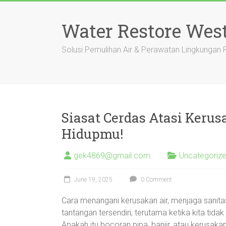
Skip
to
Water Restore Wes
content
Solusi Pemulihan Air & Perawatan Lingkungan
Siasat Cerdas Atasi Kerus
Hidupmu!
gek4869@gmail.com
Uncategoriz
June 19, 2025
0 Comment
Cara menangani kerusakan air, menjaga sanita
tantangan tersendiri, terutama ketika kita tid
Apakah itu bocoran pipa, banjir, atau kerus