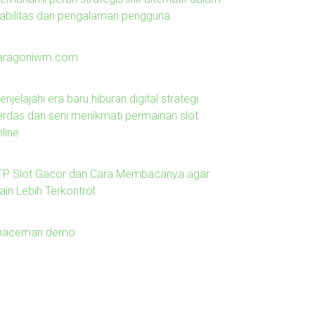
tabilitas dan pengalaman pengguna
aragoniwm.com
njelajahi era baru hiburan digital strategi
erdas dan seni menikmati permainan slot
line
TP Slot Gacor dan Cara Membacanya agar
ain Lebih Terkontrol
paceman demo