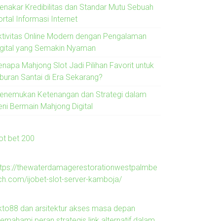
enakar Kredibilitas dan Standar Mutu Sebuah
rtal Informasi Internet
ktivitas Online Modern dengan Pengalaman
igital yang Semakin Nyaman
enapa Mahjong Slot Jadi Pilihan Favorit untuk
iburan Santai di Era Sekarang?
enemukan Ketenangan dan Strategi dalam
eni Bermain Mahjong Digital
lot bet 200
ttps://thewaterdamagerestorationwestpalmbe
ch.com/ijobet-slot-server-kamboja/
kto88 dan arsitektur akses masa depan
emahami peran strategis link alternatif dalam