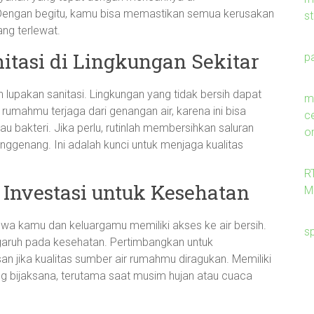
 Dengan begitu, kamu bisa memastikan semua kerusakan
s
ang terlewat.
itasi di Lingkungan Sekitar
p
n lupakan sanitasi. Lingkungan yang tidak bersih dapat
me
 rumahmu terjaga dari genangan air, karena ini bisa
c
bakteri. Jika perlu, rutinlah membersihkan saluran
on
nggenang. Ini adalah kunci untuk menjaga kualitas
R
: Investasi untuk Kesehatan
M
wa kamu dan keluargamu memiliki akses ke air bersih.
s
ngaruh pada kesehatan. Pertimbangkan untuk
an jika kualitas sumber air rumahmu diragukan. Memiliki
ang bijaksana, terutama saat musim hujan atau cuaca