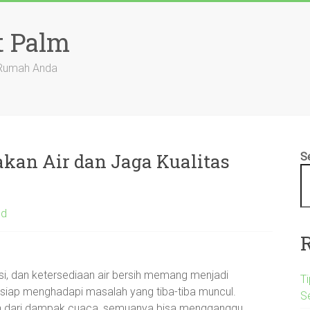
t Palm
 Rumah Anda
akan Air dan Jaga Kualitas
S
ed
si, dan ketersediaan air bersih memang menjadi
Ti
ak siap menghadapi masalah yang tiba-tiba muncul.
S
akan dari dampak cuaca, semuanya bisa mengganggu