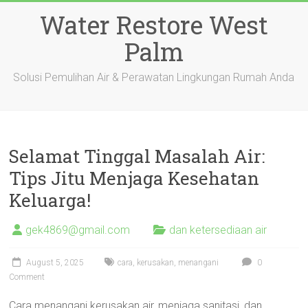
Skip
Water Restore West
to
content
Palm
Solusi Pemulihan Air & Perawatan Lingkungan Rumah Anda
Selamat Tinggal Masalah Air:
Tips Jitu Menjaga Kesehatan
Keluarga!
gek4869@gmail.com
dan ketersediaan air
August 5, 2025
cara
,
kerusakan
,
menangani
0
Comment
Cara menangani kerusakan air, menjaga sanitasi, dan