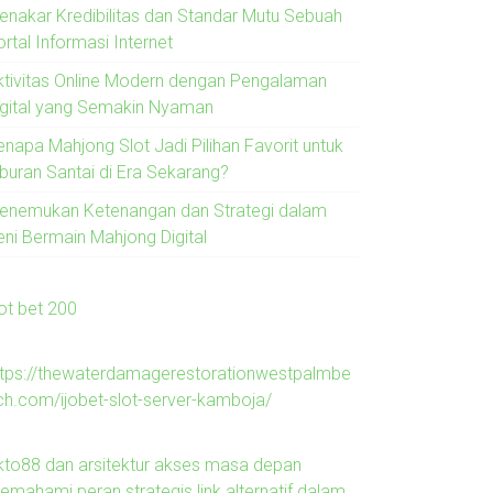
enakar Kredibilitas dan Standar Mutu Sebuah
rtal Informasi Internet
ktivitas Online Modern dengan Pengalaman
igital yang Semakin Nyaman
enapa Mahjong Slot Jadi Pilihan Favorit untuk
iburan Santai di Era Sekarang?
enemukan Ketenangan dan Strategi dalam
eni Bermain Mahjong Digital
lot bet 200
ttps://thewaterdamagerestorationwestpalmbe
ch.com/ijobet-slot-server-kamboja/
kto88 dan arsitektur akses masa depan
emahami peran strategis link alternatif dalam