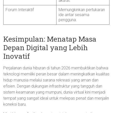
akurat.
Forum Interaktif
Memungkinkan pertukaran
ide antar sesama
pengguna.
Kesimpulan: Menatap Masa
Depan Digital yang Lebih
Inovatif
Perjalanan dunia hiburan di tahun 2026 membuktikan bahwa
teknologi memiliki peran besar dalam meningkatkan kualitas
hidup manusia melalui sarana rekreasi yang aman dan
efisien. Dengan dukungan infrastruktur yang tangguh dan
sistem keamanan yang mumpuni, dunia virtual kini menjadi
tempat yang sangat ideal untuk melepas penat dan menjalin
koneksi baru.