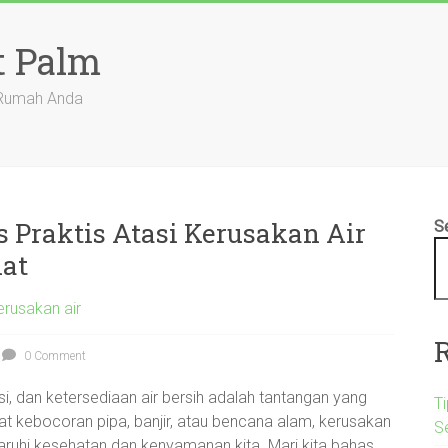
t Palm
 Rumah Anda
 Praktis Atasi Kerusakan Air
S
hat
rusakan air
0 Comment
i, dan ketersediaan air bersih adalah tantangan yang
Ti
bat kebocoran pipa, banjir, atau bencana alam, kerusakan
S
ruhi kesehatan dan kenyamanan kita. Mari kita bahas