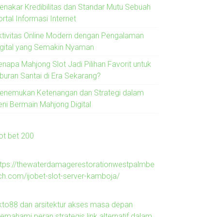
enakar Kredibilitas dan Standar Mutu Sebuah
rtal Informasi Internet
ktivitas Online Modern dengan Pengalaman
igital yang Semakin Nyaman
enapa Mahjong Slot Jadi Pilihan Favorit untuk
iburan Santai di Era Sekarang?
enemukan Ketenangan dan Strategi dalam
eni Bermain Mahjong Digital
lot bet 200
ttps://thewaterdamagerestorationwestpalmbe
ch.com/ijobet-slot-server-kamboja/
kto88 dan arsitektur akses masa depan
emahami peran strategis link alternatif dalam