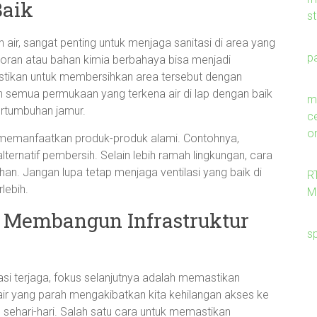
Baik
s
air, sangat penting untuk menjaga sanitasi di area yang
p
oran atau bahan kimia berbahaya bisa menjadi
astikan untuk membersihkan area tersebut dengan
n semua permukaan yang terkena air di lap dengan baik
me
rtumbuhan jamur.
c
on
 memanfaatkan produk-produk alami. Contohnya,
ernatif pembersih. Selain lebih ramah lingkungan, cara
an. Jangan lupa tetap menjaga ventilasi yang baik di
R
lebih.
M
: Membangun Infrastruktur
s
tasi terjaga, fokus selanjutnya adalah memastikan
 air yang parah mengakibatkan kita kehilangan akses ke
n sehari-hari. Salah satu cara untuk memastikan