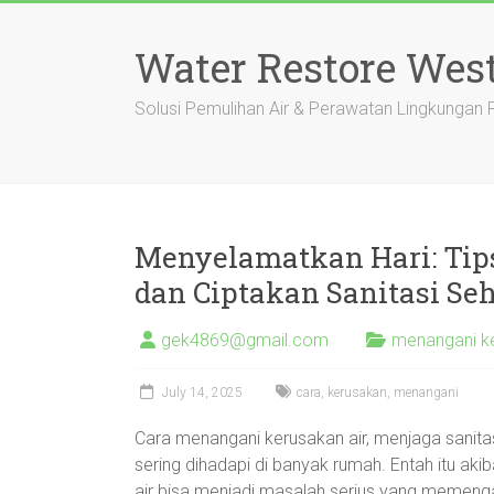
Skip
to
Water Restore Wes
content
Solusi Pemulihan Air & Perawatan Lingkungan
Menyelamatkan Hari: Tips
dan Ciptakan Sanitasi Se
gek4869@gmail.com
menangani ke
July 14, 2025
cara
,
kerusakan
,
menangani
Cara menangani kerusakan air, menjaga sanitas
sering dihadapi di banyak rumah. Entah itu aki
air bisa menjadi masalah serius yang memenga