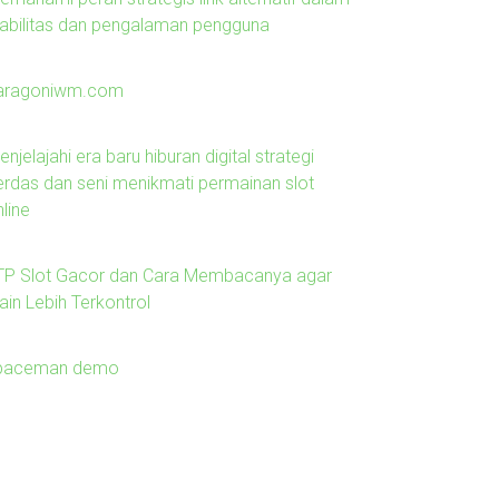
tabilitas dan pengalaman pengguna
aragoniwm.com
njelajahi era baru hiburan digital strategi
erdas dan seni menikmati permainan slot
line
TP Slot Gacor dan Cara Membacanya agar
ain Lebih Terkontrol
paceman demo