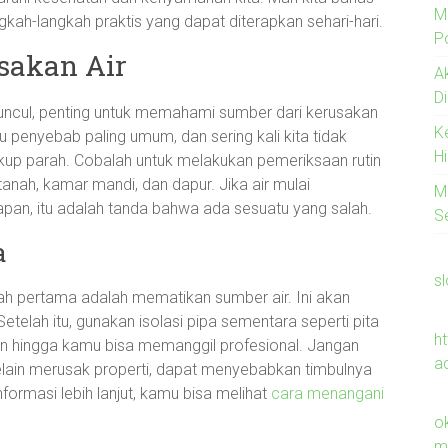
M
ah-langkah praktis yang dapat diterapkan sehari-hari.
Po
sakan Air
A
D
ncul, penting untuk memahami sumber dari kerusakan
K
tu penyebab paling umum, dan sering kali kita tidak
H
up parah. Cobalah untuk melakukan pemeriksaan rutin
anah, kamar mandi, dan dapur. Jika air mulai
M
an, itu adalah tanda bahwa ada sesuatu yang salah.
S
a
s
h pertama adalah mematikan sumber air. Ini akan
telah itu, gunakan isolasi pipa sementara seperti pita
h
an hingga kamu bisa memanggil profesional. Jangan
a
elain merusak properti, dapat menyebabkan timbulnya
formasi lebih lanjut, kamu bisa melihat
cara menangani
o
m