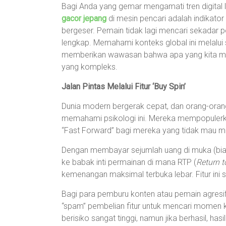
Bagi Anda yang gemar mengamati tren digital 
gacor jepang
di mesin pencari adalah indikator
bergeser. Pemain tidak lagi mencari sekadar p
lengkap. Memahami konteks global ini melalui si
memberikan wawasan bahwa apa yang kita mai
yang kompleks.
Jalan Pintas Melalui Fitur ‘Buy Spin’
Dunia modern bergerak cepat, dan orang-ora
memahami psikologi ini. Mereka mempopulerk
“Fast Forward” bagi mereka yang tidak mau m
Dengan membayar sejumlah uang di muka (bia
ke babak inti permainan di mana RTP (
Return t
kemenangan maksimal terbuka lebar. Fitur ini s
Bagi para pemburu konten atau pemain agresif,
“spam” pembelian fitur untuk mencari momen k
berisiko sangat tinggi, namun jika berhasil, has