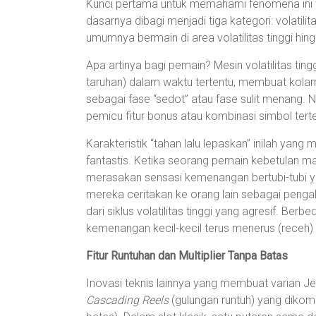
Kunci pertama untuk memahami fenomena ini te
dasarnya dibagi menjadi tiga kategori: volatili
umumnya bermain di area volatilitas tinggi hin
Apa artinya bagi pemain? Mesin volatilitas ting
taruhan) dalam waktu tertentu, membuat kola
sebagai fase “sedot” atau fase sulit menang. 
pemicu fitur bonus atau kombinasi simbol tert
Karakteristik “tahan lalu lepaskan” inilah 
fantastis. Ketika seorang pemain kebetulan m
merasakan sensasi kemenangan bertubi-tubi ya
mereka ceritakan ke orang lain sebagai pengal
dari siklus volatilitas tinggi yang agresif. Be
kemenangan kecil-kecil terus menerus (receh
Fitur Runtuhan dan Multiplier Tanpa Batas
Inovasi teknis lainnya yang membuat varian Je
Cascading Reels
(gulungan runtuh) yang diko