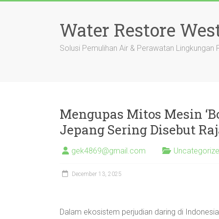
Skip
to
Water Restore Wes
content
Solusi Pemulihan Air & Perawatan Lingkungan
Mengupas Mitos Mesin ‘Bo
Jepang Sering Disebut R
gek4869@gmail.com
Uncategoriz
December 13, 2025
Dalam ekosistem perjudian daring di Indonesia,