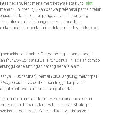
lintas negara, fenomena meroketnya kata kunci
slot
 menarik. Ini menunjukkan bahwa preferensi pemain telah
erjudian, tetapi mencari pengalaman hiburan yang
tus-situs analisis hubungan internasional bisa
nkan adalah produk dari pertukaran budaya teknologi
ng semakin tidak sabar. Pengembang Jepang sangat
an fitur
Buy Spin
atau Beli Fitur Bonus. Ini adalah tombol
enunggu keberuntungan datang secara alami.
sanya 100x taruhan), pemain bisa langsung melompat
o Player
) biasanya sedikit lebih tinggi dan potensi
angat kontroversial namun sangat efektif.
 fitur ini adalah alat utama. Mereka bisa melakukan
emenangan besar dalam waktu singkat. Strategi ini
ilnya instan dan masif. Ketersediaan opsi inilah yang