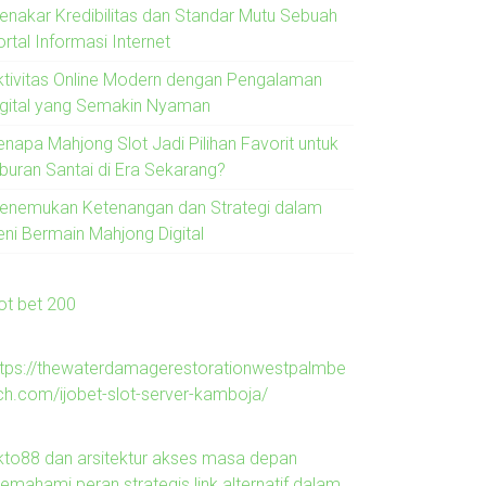
enakar Kredibilitas dan Standar Mutu Sebuah
rtal Informasi Internet
ktivitas Online Modern dengan Pengalaman
igital yang Semakin Nyaman
enapa Mahjong Slot Jadi Pilihan Favorit untuk
iburan Santai di Era Sekarang?
enemukan Ketenangan dan Strategi dalam
eni Bermain Mahjong Digital
lot bet 200
ttps://thewaterdamagerestorationwestpalmbe
ch.com/ijobet-slot-server-kamboja/
kto88 dan arsitektur akses masa depan
emahami peran strategis link alternatif dalam