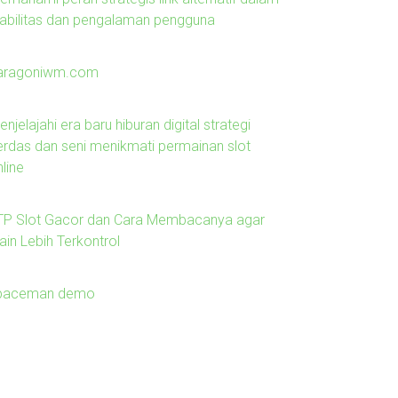
tabilitas dan pengalaman pengguna
aragoniwm.com
njelajahi era baru hiburan digital strategi
erdas dan seni menikmati permainan slot
line
TP Slot Gacor dan Cara Membacanya agar
ain Lebih Terkontrol
paceman demo