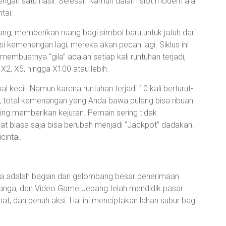
dengan satu hasil. Selesai. Namun dalam slot modern ala
tai.
g, memberikan ruang bagi simbol baru untuk jatuh dari
i kemenangan lagi, mereka akan pecah lagi. Siklus ini
mbuatnya “gila” adalah setiap kali runtuhan terjadi,
X2, X5, hingga X100 atau lebih.
kecil. Namun karena runtuhan terjadi 10 kali berturut-
, total kemenangan yang Anda bawa pulang bisa ribuan
ering memberikan kejutan. Pemain sering tidak
t biasa saja bisa berubah menjadi “Jackpot” dadakan.
cintai.
ri. Ia adalah bagian dari gelombang besar penerimaan
Manga, dan Video Game Jepang telah mendidik pasar
at, dan penuh aksi. Hal ini menciptakan lahan subur bagi