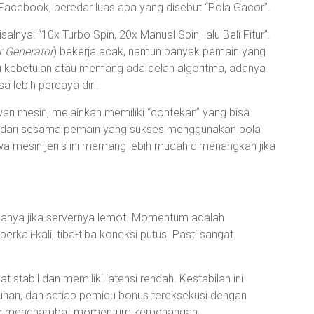
 Facebook, beredar luas apa yang disebut “Pola Gacor”.
lnya: “10x Turbo Spin, 20x Manual Spin, lalu Beli Fitur”.
 Generator
) bekerja acak, namun banyak pemain yang
itu kebetulan atau memang ada celah algoritma, adanya
 lebih percaya diri.
an mesin, melainkan memiliki “contekan” yang bisa
al dari sesama pemain yang sukses menggunakan pola
 mesin jenis ini memang lebih mudah dimenangkan jika
unanya jika servernya lemot. Momentum adalah
kali-kali, tiba-tiba koneksi putus. Pasti sangat
 stabil dan memiliki latensi rendah. Kestabilan ini
uhan, dan setiap pemicu bonus tereksekusi dengan
yang menghambat momentum kemenangan.