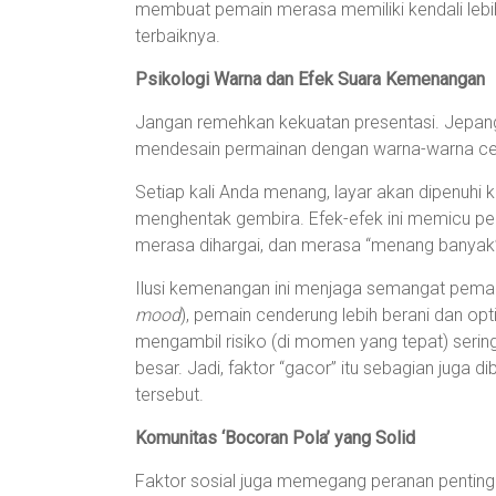
membuat pemain merasa memiliki kendali leb
terbaiknya.
Psikologi Warna dan Efek Suara Kemenangan
Jangan remehkan kekuatan presentasi. Jepang
mendesain permainan dengan warna-warna cer
Setiap kali Anda menang, layar akan dipenuhi 
menghentak gembira. Efek-efek ini memicu p
merasa dihargai, dan merasa “menang banyak”
Ilusi kemenangan ini menjaga semangat pemain 
mood
), pemain cenderung lebih berani dan op
mengambil risiko (di momen yang tepat) seri
besar. Jadi, faktor “gacor” itu sebagian juga d
tersebut.
Komunitas ‘Bocoran Pola’ yang Solid
Faktor sosial juga memegang peranan penting.