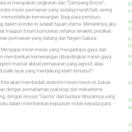
 Kata ini merupakan singkatan dari “Gampang Bocor”,
M
ndisi mesin permainan yang sedang murah hati, sering
Po
e memuntahkan kemenangan. Bagi para pemburu
A
alam kondisi ini adalah tujuan utama. Menariknya, jika
D
sial maupun forum komunitas setahun terakhir, predikat
rian permainan yang datang dari Negeri Sakura.
K
H
r. Mengapa mesin-mesin yang mengadopsi gaya dan
M
alam memberikan kemenangan dibandingkan mesin gaya
S
ugesti massal akibat pemasaran yang agresif, atau
i balik layar yang mendukung klaim tersebut?
nak. Kita akan membedah anatomi mesin-mesin ini, bukan
s
nkan dengan pemahaman psikologi dan mekanisme
ng, dengan inovasi “Gacha” dan budaya hiburannya yang
h
 baru dalam memberikan kepuasan instan kepada para
a
o
m