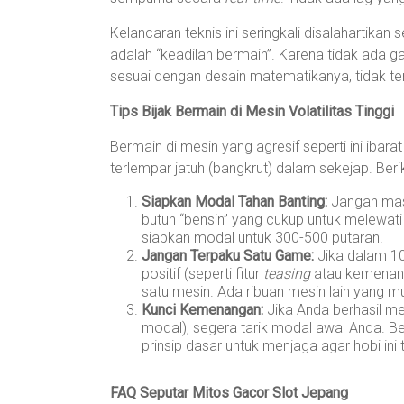
Kelancaran teknis ini seringkali disalahartik
adalah “keadilan bermain”. Karena tidak ada 
sesuai dengan desain matematikanya, tidak ter
Tips Bijak Bermain di Mesin Volatilitas Tinggi
Bermain di mesin yang agresif seperti ini ibarat
terlempar jatuh (bangkrut) dalam sekejap. Beri
Siapkan Modal Tahan Banting:
Jangan masu
butuh “bensin” yang cukup untuk melewati 
siapkan modal untuk 300-500 putaran.
Jangan Terpaku Satu Game:
Jika dalam 10
positif (seperti fitur
teasing
atau kemenang
satu mesin. Ada ribuan mesin lain yang m
Kunci Kemenangan:
Jika Anda berhasil m
modal), segera tarik modal awal Anda. B
prinsip dasar untuk menjaga agar hobi ini
FAQ Seputar Mitos Gacor Slot Jepang