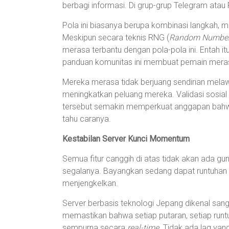
berbagi informasi. Di grup-grup Telegram atau
Pola ini biasanya berupa kombinasi langkah, misa
Meskipun secara teknis RNG (
Random Number
merasa terbantu dengan pola-pola ini. Entah 
panduan komunitas ini membuat pemain merasa
Mereka merasa tidak berjuang sendirian melaw
meningkatkan peluang mereka. Validasi sosi
tersebut semakin memperkuat anggapan bahwa
tahu caranya.
Kestabilan Server Kunci Momentum
Semua fitur canggih di atas tidak akan ada g
segalanya. Bayangkan sedang dapat runtuhan ber
menjengkelkan.
Server berbasis teknologi Jepang dikenal sangat
memastikan bahwa setiap putaran, setiap runt
sempurna secara
real-time
. Tidak ada lag 