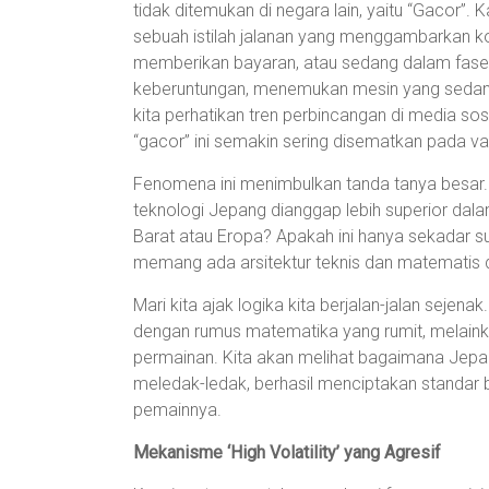
tidak ditemukan di negara lain, yaitu “Gacor”.
sebuah istilah jalanan yang menggambarkan ko
memberikan bayaran, atau sedang dalam fas
keberuntungan, menemukan mesin yang sedang d
kita perhatikan tren perbincangan di media so
“gacor” ini semakin sering disematkan pada va
Fenomena ini menimbulkan tanda tanya besa
teknologi Jepang dianggap lebih superior d
Barat atau Eropa? Apakah ini hanya sekadar s
memang ada arsitektur teknis dan matematis d
Mari kita ajak logika kita berjalan-jalan seje
dengan rumus matematika yang rumit, melai
permainan. Kita akan melihat bagaimana Jepa
meledak-ledak, berhasil menciptakan standar
pemainnya.
Mekanisme ‘High Volatility’ yang Agresif