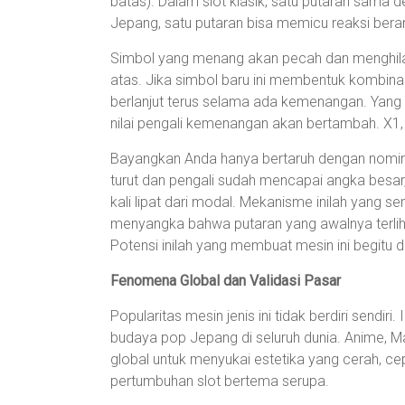
batas). Dalam slot klasik, satu putaran sama 
Jepang, satu putaran bisa memicu reaksi beran
Simbol yang menang akan pecah dan menghilan
atas. Jika simbol baru ini membentuk kombinas
berlanjut terus selama ada kemenangan. Yang me
nilai pengali kemenangan akan bertambah. X1, 
Bayangkan Anda hanya bertaruh dengan nominal 
turut dan pengali sudah mencapai angka besar
kali lipat dari modal. Mekanisme inilah yang s
menyangka bahwa putaran yang awalnya terliha
Potensi inilah yang membuat mesin ini begitu di
Fenomena Global dan Validasi Pasar
Popularitas mesin jenis ini tidak berdiri sendi
budaya pop Jepang di seluruh dunia. Anime, 
global untuk menyukai estetika yang cerah, cep
pertumbuhan slot bertema serupa.