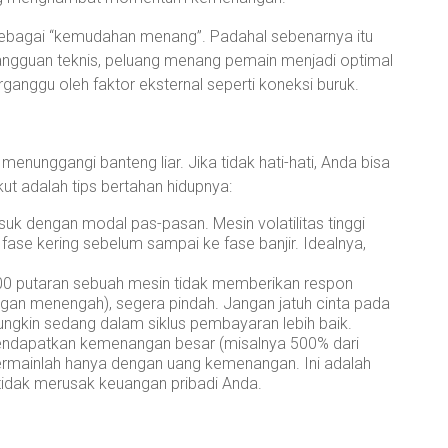
an sebagai “kemudahan menang”. Padahal sebenarnya itu
gangguan teknis, peluang menang pemain menjadi optimal
ganggu oleh faktor eksternal seperti koneksi buruk.
 menunggangi banteng liar. Jika tidak hati-hati, Anda bisa
kut adalah tips bertahan hidupnya:
k dengan modal pas-pasan. Mesin volatilitas tinggi
fase kering sebelum sampai ke fase banjir. Idealnya,
0 putaran sebuah mesin tidak memberikan respon
an menengah), segera pindah. Jangan jatuh cinta pada
ungkin sedang dalam siklus pembayaran lebih baik.
endapatkan kemenangan besar (misalnya 500% dari
ermainlah hanya dengan uang kemenangan. Ini adalah
 tidak merusak keuangan pribadi Anda.