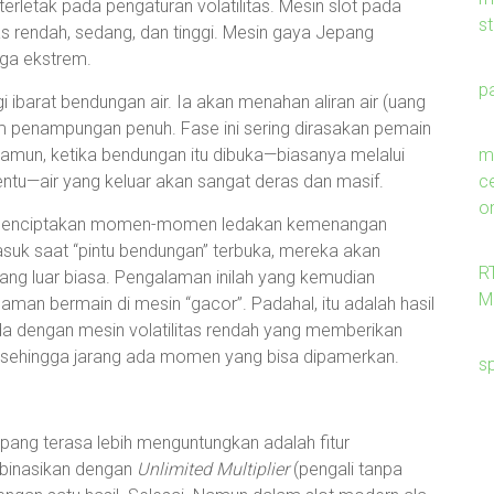
rletak pada pengaturan volatilitas. Mesin slot pada
s
tas rendah, sedang, dan tinggi. Mesin gaya Jepang
gga ekstrem.
p
gi ibarat bendungan air. Ia akan menahan aliran air (uang
m penampungan penuh. Fase ini sering dirasakan pemain
me
Namun, ketika bendungan itu dibuka—biasanya melalui
c
entu—air yang keluar akan sangat deras dan masif.
on
yang menciptakan momen-momen ledakan kemenangan
asuk saat “pintu bendungan” terbuka, mereka akan
R
ng luar biasa. Pengalaman inilah yang kemudian
M
aman bermain di mesin “gacor”. Padahal, itu adalah hasil
rbeda dengan mesin volatilitas rendah yang memberikan
) sehingga jarang ada momen yang bisa dipamerkan.
s
pang terasa lebih menguntungkan adalah fitur
mbinasikan dengan
Unlimited Multiplier
(pengali tanpa