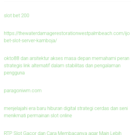
slot bet 200
https://thewaterdamagerestorationwestpalmbeach.com/ijo
bet-slot-server-kamboja/
okto88 dan arsitektur akses masa depan memahami peran
strategis link alternatif dalam stabilitas dan pengalaman
pengguna
paragoniwm.com
menjelajahi era baru hiburan digital strategi cerdas dan seni
menikmati permainan slot online
RTP Slot Gacor dan Cara Membacanya agar Main Lebih