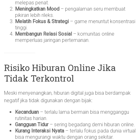
melepas penat.
Meningkatkan Mood
– pengalaman seru membuat
pikiran lebih rileks.
Melatih Fokus & Strategi
– game menuntut konsentrasi
tinggi.
Membangun Relasi Sosial
– komunitas online
memperluas jaringan pertemanan.
Risiko Hiburan Online Jika
Tidak Terkontrol
Meski menyenangkan, hiburan digital juga bisa berdampak
negatif jika tidak digunakan dengan bijak:
Kecanduan
– terlalu lama bermain bisa mengganggu
rutinitas harian.
Gangguan Tidur
– sering begadang demi hiburan online.
Kurang Interaksi Nyata
– terlalu fokus pada dunia virtual
bisa mengurangi waktu dengan orang sekitar.