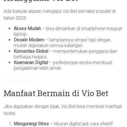
Ada banyak alasan mengapa Vio Bet semakin populer di
tahun 2025:
Akses Mudah
– bisa dimainkan di smartphone maupun
laptop.
Desain Modern
– tampilannya simpel tapi elegan,
mudah digunakan semua kalangan.
Komunitas Global
– mempertemukan pengguna dari
berbagai negara.
Keamanan Digital
– perlindungan ekstra membuat
pengalaman lebih aman.
Manfaat Bermain di Vio Bet
Jika digunakan dengan bijak, Vio Bet bisa memberi manfaat
nyata:
Mengurangi Stres
– hiburan digital jadi cara efektif