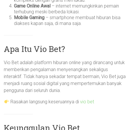
kompleks dengan grafis memukau.
Game Online Awal
– internet memungkinkan pemain
terhubung meski berbeda lokasi.
Mobile Gaming
– smartphone membuat hiburan bisa
diakses kapan saja, di mana saja.
Apa Itu Vio Bet?
Vio Bet adalah platform hiburan online yang dirancang untuk
memberikan pengalaman menyenangkan sekaligus
interaktif. Tidak hanya sekadar tempat bermain, Vio Bet juga
menjadi ruang sosial digital yang mempertemukan banyak
pengguna dari seluruh dunia.
Rasakan langsung keseruannya di
vio bet
Keunggulan Vio Bet