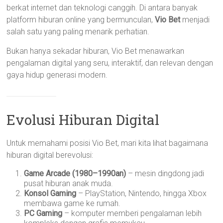
berkat internet dan teknologi canggih. Di antara banyak
platform hiburan online yang bermunculan,
Vio Bet
menjadi
salah satu yang paling menarik perhatian.
Bukan hanya sekadar hiburan, Vio Bet menawarkan
pengalaman digital yang seru, interaktif, dan relevan dengan
gaya hidup generasi modern.
Evolusi Hiburan Digital
Untuk memahami posisi Vio Bet, mari kita lihat bagaimana
hiburan digital berevolusi:
Game Arcade (1980–1990an)
– mesin dingdong jadi
pusat hiburan anak muda.
Konsol Gaming
– PlayStation, Nintendo, hingga Xbox
membawa game ke rumah.
PC Gaming
– komputer memberi pengalaman lebih