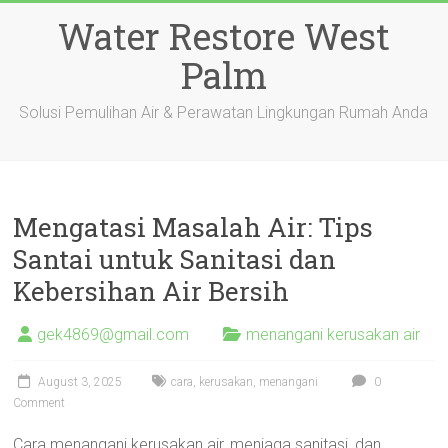
Skip
Water Restore West
to
content
Palm
Solusi Pemulihan Air & Perawatan Lingkungan Rumah Anda
Mengatasi Masalah Air: Tips
Santai untuk Sanitasi dan
Kebersihan Air Bersih
gek4869@gmail.com
menangani kerusakan air
August 3, 2025
cara
,
kerusakan
,
menangani
0
Comment
Cara menangani kerusakan air, menjaga sanitasi, dan