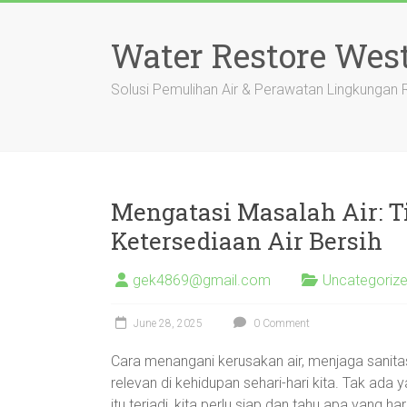
Skip
to
Water Restore Wes
content
Solusi Pemulihan Air & Perawatan Lingkungan
Mengatasi Masalah Air: T
Ketersediaan Air Bersih
gek4869@gmail.com
Uncategoriz
June 28, 2025
0 Comment
Cara menangani kerusakan air, menjaga sanitas
relevan di kehidupan sehari-hari kita. Tak ada
itu terjadi, kita perlu siap dan tahu apa yang h