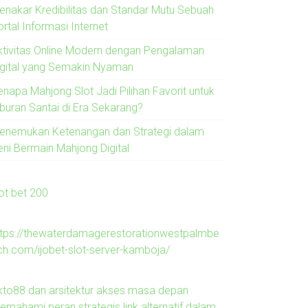
enakar Kredibilitas dan Standar Mutu Sebuah
rtal Informasi Internet
ktivitas Online Modern dengan Pengalaman
igital yang Semakin Nyaman
enapa Mahjong Slot Jadi Pilihan Favorit untuk
iburan Santai di Era Sekarang?
enemukan Ketenangan dan Strategi dalam
eni Bermain Mahjong Digital
lot bet 200
ttps://thewaterdamagerestorationwestpalmbe
ch.com/ijobet-slot-server-kamboja/
kto88 dan arsitektur akses masa depan
emahami peran strategis link alternatif dalam