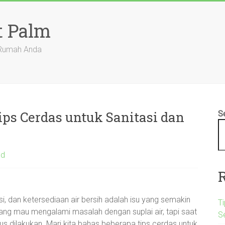
t Palm
 Rumah Anda
ips Cerdas untuk Sanitasi dan
S
ed
i, dan ketersediaan air bersih adalah isu yang semakin
Ti
 yang mau mengalami masalah dengan suplai air, tapi saat
S
arus dilakukan. Mari kita bahas beberapa tips cerdas untuk