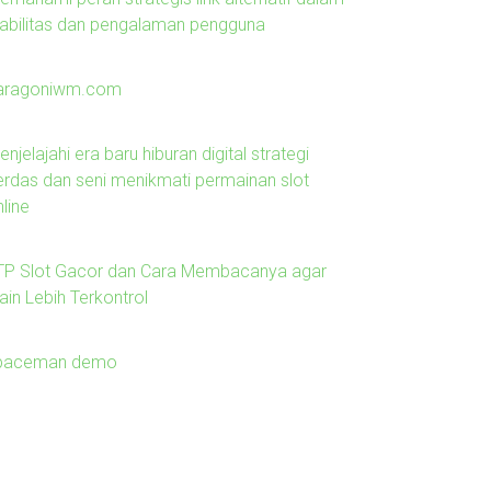
tabilitas dan pengalaman pengguna
aragoniwm.com
njelajahi era baru hiburan digital strategi
erdas dan seni menikmati permainan slot
line
TP Slot Gacor dan Cara Membacanya agar
ain Lebih Terkontrol
paceman demo