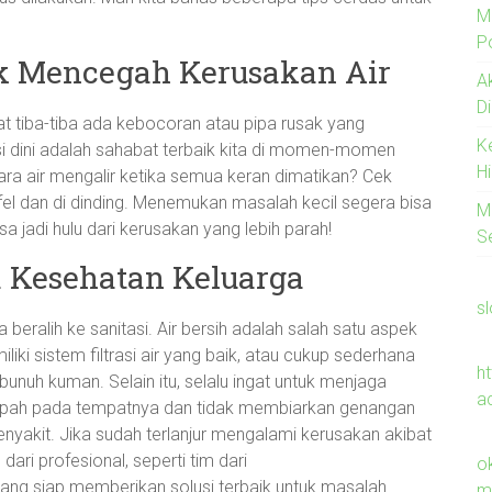
M
Po
tuk Mencegah Kerusakan Air
A
D
 tiba-tiba ada kebocoran atau pipa rusak yang
K
i dini adalah sahabat terbaik kita di momen-momen
H
uara air mengalir ketika semua keran dimatikan? Cek
el dan di dinding. Menemukan masalah kecil segera bisa
M
jadi hulu dari kerusakan yang lebih parah!
S
a Kesehatan Keluarga
s
beralih ke sanitasi. Air bersih adalah salah satu aspek
liki sistem filtrasi air yang baik, atau cukup sederhana
h
uh kuman. Selain itu, selalu ingat untuk menjaga
a
mpah pada tempatnya dan tidak membiarkan genangan
nyakit. Jika sudah terlanjur mengalami kerusakan akibat
ari profesional, seperti tim dari
o
yang siap memberikan solusi terbaik untuk masalah
m