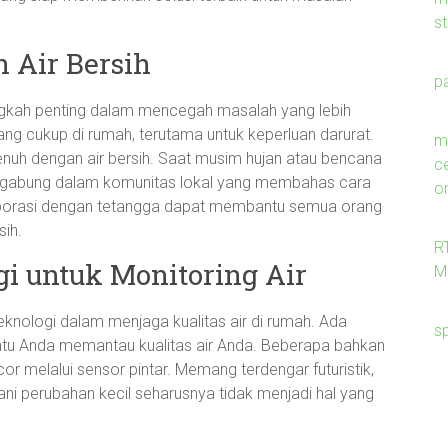
s
 Air Bersih
p
angkah penting dalam mencegah masalah yang lebih
yang cukup di rumah, terutama untuk keperluan darurat.
me
penuh dengan air bersih. Saat musim hujan atau bencana
c
ergabung dalam komunitas lokal yang membahas cara
on
laborasi dengan tetangga dapat membantu semua orang
sih.
R
 untuk Monitoring Air
M
 teknologi dalam menjaga kualitas air di rumah. Ada
s
ntu Anda memantau kualitas air Anda. Beberapa bahkan
r melalui sensor pintar. Memang terdengar futuristik,
ni perubahan kecil seharusnya tidak menjadi hal yang