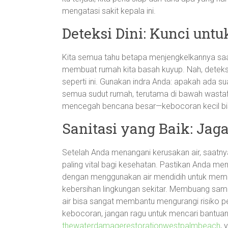
mengatasi sakit kepala ini.
Deteksi Dini: Kunci un
Kita semua tahu betapa menjengkelkannya saat
membuat rumah kita basah kuyup. Nah, deteks
seperti ini. Gunakan indra Anda: apakah ada s
semua sudut rumah, terutama di bawah wastaf
mencegah bencana besar—kebocoran kecil bisa 
Sanitasi yang Baik: Jag
Setelah Anda menangani kerusakan air, saatnya 
paling vital bagi kesehatan. Pastikan Anda memi
dengan menggunakan air mendidih untuk membun
kebersihan lingkungan sekitar. Membuang sa
air bisa sangat membantu mengurangi risiko pe
kebocoran, jangan ragu untuk mencari bantuan d
thewaterdamagerestorationwestpalmbeach
, 