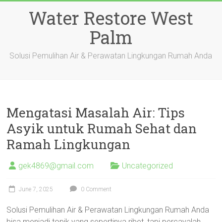
Skip
Water Restore West
to
content
Palm
Solusi Pemulihan Air & Perawatan Lingkungan Rumah Anda
Mengatasi Masalah Air: Tips
Asyik untuk Rumah Sehat dan
Ramah Lingkungan
gek4869@gmail.com
Uncategorized
June 7, 2025
0 Comment
Solusi Pemulihan Air & Perawatan Lingkungan Rumah Anda
bisa menjadi topik yang sepertinya ribet, tapi percayalah,