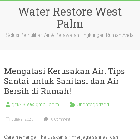
Skip
Water Restore West
to
content
Palm
Solusi Pemulihan Air & Perawatan Lingkungan Rumah Anda
Mengatasi Kerusakan Air: Tips
Santai untuk Sanitasi dan Air
Bersih di Rumah!
gek4869@gmail.com
Uncategorized
June 9, 2025
0 Comment
Cara menangani kerusakan air, menjaga sanitasi dan