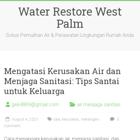
Skip
Water Restore West
to
content
Palm
Solusi Pemulihan Air & Perawatan Lingkungan Rumah Anda
Mengatasi Kerusakan Air dan
Menjaga Sanitasi: Tips Santai
untuk Keluarga
gek4869@gmail.com
air menjaga sanitasi
August 4, 2025
cara
,
kerusakan
,
menangani
0
Comment
Cara menangani kerusakan air, menjaga sanitasi, dan