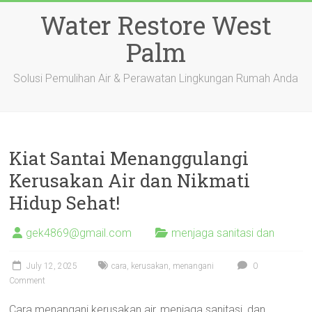
Skip
Water Restore West
to
content
Palm
Solusi Pemulihan Air & Perawatan Lingkungan Rumah Anda
Kiat Santai Menanggulangi
Kerusakan Air dan Nikmati
Hidup Sehat!
gek4869@gmail.com
menjaga sanitasi dan
July 12, 2025
cara
,
kerusakan
,
menangani
0
Comment
Cara menangani kerusakan air, menjaga sanitasi, dan