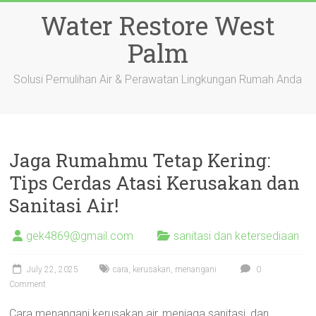
Skip
Water Restore West
to
content
Palm
Solusi Pemulihan Air & Perawatan Lingkungan Rumah Anda
Jaga Rumahmu Tetap Kering:
Tips Cerdas Atasi Kerusakan dan
Sanitasi Air!
gek4869@gmail.com
sanitasi dan ketersediaan
July 22, 2025
cara
,
kerusakan
,
menangani
0
Comment
Cara menangani kerusakan air, menjaga sanitasi, dan