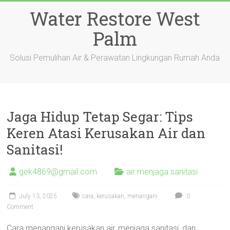
Skip
Water Restore West
to
content
Palm
Solusi Pemulihan Air & Perawatan Lingkungan Rumah Anda
Jaga Hidup Tetap Segar: Tips
Keren Atasi Kerusakan Air dan
Sanitasi!
gek4869@gmail.com
air menjaga sanitasi
July 13, 2025
cara
,
kerusakan
,
menangani
0
Comment
Cara menangani kerusakan air, menjaga sanitasi, dan