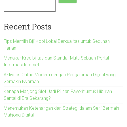
Recent Posts
Tips Memilih Biji Kopi Lokal Berkualitas untuk Seduhan
Harian
Menakar Kredibilitas dan Standar Mutu Sebuah Portal
Informasi Internet
Aktivitas Online Modern dengan Pengalaman Digital yang
Semakin Nyaman
Kenapa Mahjong Slot Jadi Pilihan Favorit untuk Hiburan
Santai di Era Sekarang?
Menemukan Ketenangan dan Strategi dalam Seni Bermain
Mahjong Digital