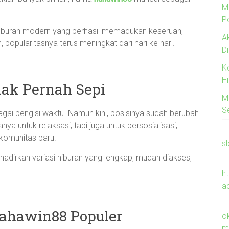
M
Po
iburan modern yang berhasil memadukan keseruan,
A
popularitasnya terus meningkat dari hari ke hari.
D
K
H
dak Pernah Sepi
M
S
agai pengisi waktu. Namun kini, posisinya sudah berubah
ya untuk relaksasi, tapi juga untuk bersosialisasi,
omunitas baru.
s
irkan variasi hiburan yang lengkap, mudah diakses,
h
a
ahawin88 Populer
o
m