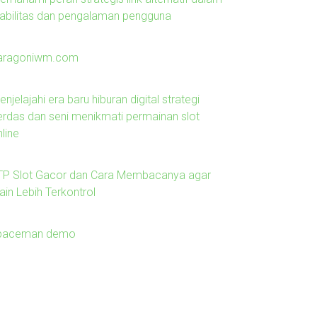
tabilitas dan pengalaman pengguna
aragoniwm.com
njelajahi era baru hiburan digital strategi
erdas dan seni menikmati permainan slot
line
TP Slot Gacor dan Cara Membacanya agar
ain Lebih Terkontrol
paceman demo