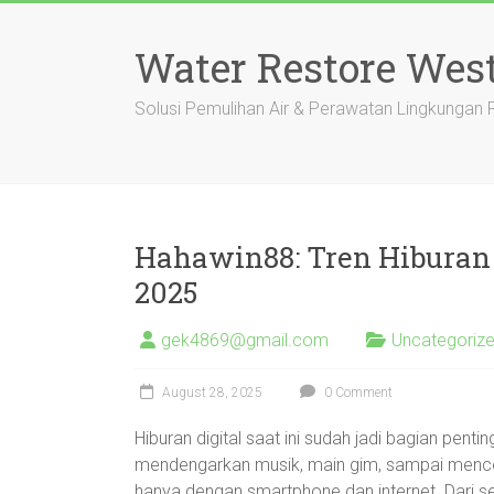
Skip
to
Water Restore Wes
content
Solusi Pemulihan Air & Perawatan Lingkungan
Hahawin88: Tren Hiburan 
2025
gek4869@gmail.com
Uncategoriz
August 28, 2025
0 Comment
Hiburan digital saat ini sudah jadi bagian penti
mendengarkan musik, main gim, sampai mencoba
hanya dengan smartphone dan internet. Dari s