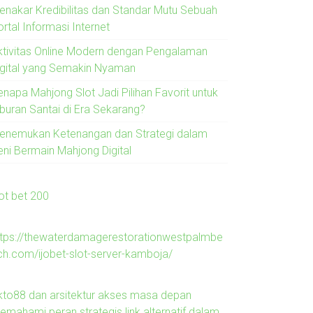
enakar Kredibilitas dan Standar Mutu Sebuah
rtal Informasi Internet
ktivitas Online Modern dengan Pengalaman
igital yang Semakin Nyaman
enapa Mahjong Slot Jadi Pilihan Favorit untuk
iburan Santai di Era Sekarang?
enemukan Ketenangan dan Strategi dalam
eni Bermain Mahjong Digital
lot bet 200
ttps://thewaterdamagerestorationwestpalmbe
ch.com/ijobet-slot-server-kamboja/
kto88 dan arsitektur akses masa depan
emahami peran strategis link alternatif dalam