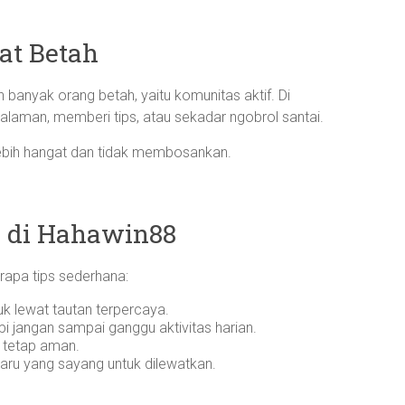
at Betah
in banyak orang betah, yaitu komunitas aktif. Di
alaman, memberi tips, atau sekadar ngobrol santai.
lebih hangat dan tidak membosankan.
n di Hahawin88
apa tips sederhana:
k lewat tautan terpercaya.
pi jangan sampai ganggu aktivitas harian.
 tetap aman.
aru yang sayang untuk dilewatkan.