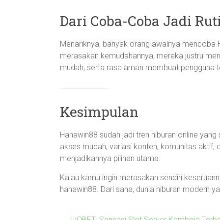
Dari Coba-Coba Jadi Rut
Menariknya, banyak orang awalnya mencoba H
merasakan kemudahannya, mereka justru menjad
mudah, serta rasa aman membuat pengguna ter
Kesimpulan
Hahawin88 sudah jadi tren hiburan online yan
akses mudah, variasi konten, komunitas aktif,
menjadikannya pilihan utama.
Kalau kamu ingin merasakan sendiri keseruann
hahawin88. Dari sana, dunia hiburan modern ya
←
IJOBET: Sensasi Slot Server Kamboja Terb