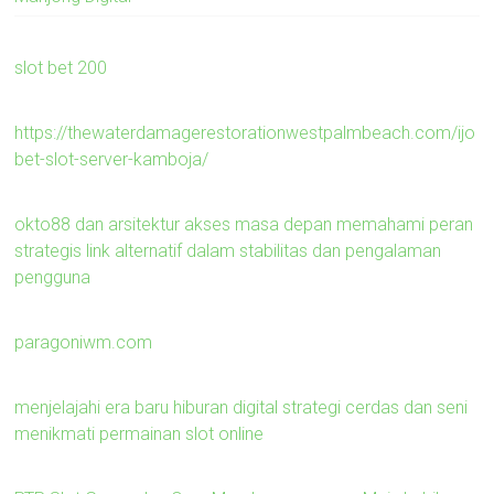
slot bet 200
https://thewaterdamagerestorationwestpalmbeach.com/ijo
bet-slot-server-kamboja/
okto88 dan arsitektur akses masa depan memahami peran
strategis link alternatif dalam stabilitas dan pengalaman
pengguna
paragoniwm.com
menjelajahi era baru hiburan digital strategi cerdas dan seni
menikmati permainan slot online