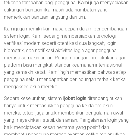
tekanan tambahan bagi pengguna. Kami juga menyediakan
dukungan bantuan jika masih ada hambatan yang
memerlukan bantuan langsung dari tim.
Kami juga memikirkan masa depan dalam pengembangan
sistem login. Kami sedang mempersiapkan teknologi
verifikasi modern seperti otentikasi dua langkah, login
biometrik, dan notifikasi aktivitas login agar pengguna
merasa semakin aman. Pengembangan ini dilakukan agar
platform bisa mengikuti standar keamanan internasional
yang semakin ketat. Kami ingin memastikan bahwa setiap
pengguna selalu mendapatkan perlindungan terbaik ketika
mengakses akun mereka.
Secara keseluruhan, sistem
ijobet login
dirancang bukan
hanya untuk memasukkan pengguna ke dalam akun
mereka, tetapi juga untuk memberikan pengalaman awal
yang meyakinkan, stabil, dan aman. Pengalaman login yang
baik menciptakan kesan pertama yang positif dan
membantu pengguna merasa nyaman ketika melanjutkan