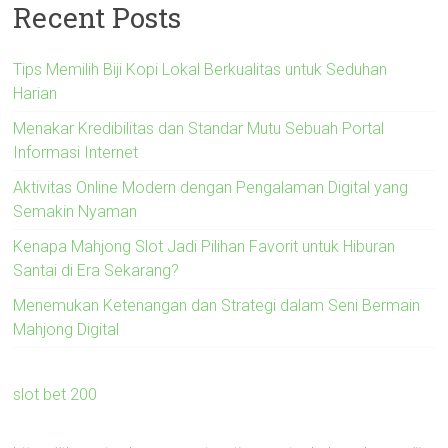
Recent Posts
Tips Memilih Biji Kopi Lokal Berkualitas untuk Seduhan
Harian
Menakar Kredibilitas dan Standar Mutu Sebuah Portal
Informasi Internet
Aktivitas Online Modern dengan Pengalaman Digital yang
Semakin Nyaman
Kenapa Mahjong Slot Jadi Pilihan Favorit untuk Hiburan
Santai di Era Sekarang?
Menemukan Ketenangan dan Strategi dalam Seni Bermain
Mahjong Digital
slot bet 200