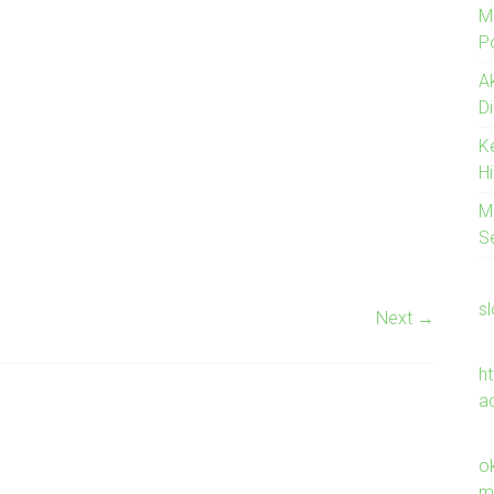
M
Po
A
D
K
H
M
S
s
Next →
h
a
o
m