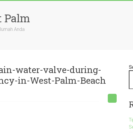
t Palm
 Rumah Anda
ain-water-valve-during-
S
ncy-in-West-Palm-Beach
Ti
S